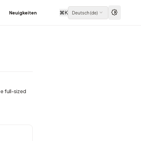
⌘
K
Neuigkeiten
Deutsch
(
de
)
be
full-sized