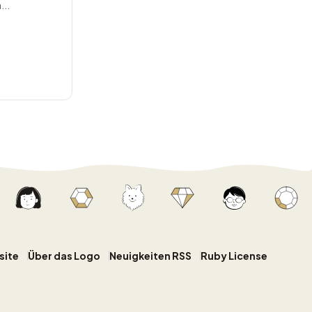
...
site
Über das Logo
Neuigkeiten RSS
Ruby License