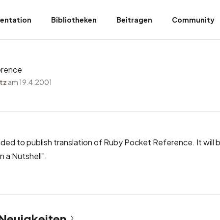
entation
Bibliotheken
Beitragen
Community
erence
tz
am 19.4.2001
cided to publish translation of Ruby Pocket Reference. It will 
n a Nutshell”
.
 Neuigkeiten