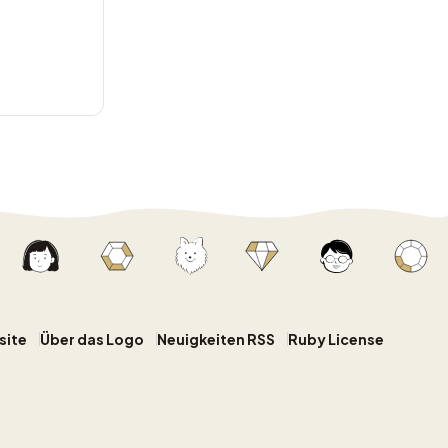
site
Über das Logo
Neuigkeiten RSS
Ruby License