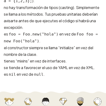
).
a = {1,2,3};
no hay transformación de tipos (casting). Simplemente
se llama a los métodos. Tus pruebas unitarias deberían
avisarte antes de que ejecutes el código si habrá una
excepción.
es
en vez de
foo = Foo.new("hola")
Foo foo =
.
new Foo("hola")
el constructor siempre se llama “initialize” en vez del
nombre de la clase.
tienes “mixins” en vez de interfaces.
se tiende a favorecer el uso de YAML en vez de XML.
es
en vez de
.
nil
null