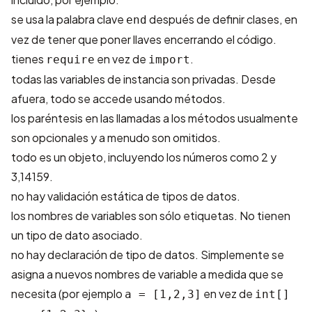
se usa la palabra clave
después de definir clases, en
end
vez de tener que poner llaves encerrando el código.
tienes
en vez de
.
require
import
todas las variables de instancia son privadas. Desde
afuera, todo se accede usando métodos.
los paréntesis en las llamadas a los métodos usualmente
son opcionales y a menudo son omitidos.
todo es un objeto, incluyendo los números como 2 y
3,14159.
no hay validación estática de tipos de datos.
los nombres de variables son sólo etiquetas. No tienen
un tipo de dato asociado.
no hay declaración de tipo de datos. Simplemente se
asigna a nuevos nombres de variable a medida que se
necesita (por ejemplo
en vez de
a = [1,2,3]
int[]