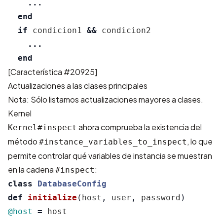
...
end
if
condicion1
&&
condicion2
...
end
[
Característica #20925
]
Actualizaciones a las clases principales
Nota: Sólo listamos actualizaciones mayores a clases.
Kernel
ahora comprueba la existencia del
Kernel#inspect
método
, lo que
#instance_variables_to_inspect
permite controlar qué variables de instancia se muestran
en la cadena
:
#inspect
class
DatabaseConfig
def
initialize
(
host
,
user
,
password
)
@host
=
host