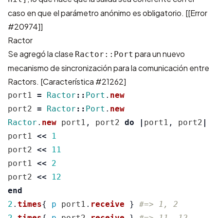
caso en que el parámetro anónimo es obligatorio. [[Error
#20974]]
Ractor
Se agregó la clase
para un nuevo
Ractor::Port
mecanismo de sincronización para la comunicación entre
Ractors. [
Característica #21262
]
port1
=
Ractor
::
Port
.
new
port2
=
Ractor
::
Port
.
new
Ractor
.
new
port1
,
port2
do
|
port1
,
port2
|
port1
<<
1
port2
<<
11
port1
<<
2
port2
<<
12
end
2
.
times
{
p
port1
.
receive
}
#=> 1, 2
2
.
times
{
p
port2
.
receive
}
#=> 11, 12