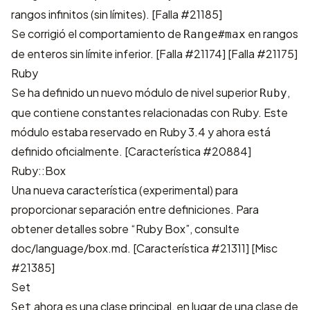
rangos infinitos (sin límites). [
Falla #21185
]
Se corrigió el comportamiento de
en rangos
Range#max
de enteros sin límite inferior. [
Falla #21174
] [
Falla #21175
]
Ruby
Se ha definido un nuevo módulo de nivel superior
,
Ruby
que contiene constantes relacionadas con Ruby. Este
módulo estaba reservado en Ruby 3.4 y ahora está
definido oficialmente. [
Característica #20884
]
Ruby::Box
Una nueva característica (experimental) para
proporcionar separación entre definiciones. Para
obtener detalles sobre “Ruby Box”, consulte
doc/language/box.md
. [
Característica #21311
] [
Misc
#21385
]
Set
ahora es una clase principal, en lugar de una clase de
Set