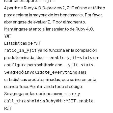
habilitar el soporte
.
--zjit
A partir de Ruby 4.0.0-preview2, ZJIT aún no está listo
para acelerar la mayoría de los benchmarks. Por favor,
absténgase de evaluar ZJIT por el momento.
Manténgase atento al lanzamiento de Ruby 4.0.
YJIT
Estadísticas de YJIT
ya no funciona en la compilación
ratio_in_yjit
predeterminada. Use
en
--enable-yjit=stats
para habilitarlo con
.
configure
--yjit-stats
Se agregó
a las
invalidate_everything
estadísticas predeterminadas, que se incrementa
cuando TracePoint invalida todo el código.
Se agregaron las opciones
y
mem_size:
a
.
call_threshold:
RubyVM::YJIT.enable
RJIT