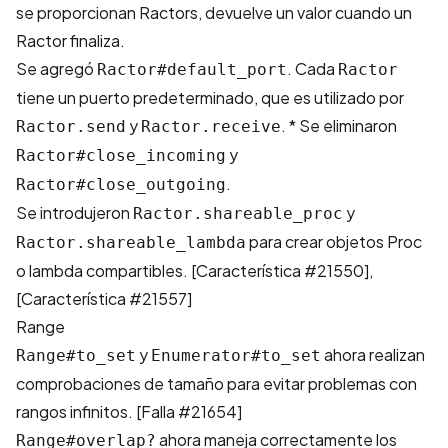
se proporcionan Ractors, devuelve un valor cuando un
Ractor finaliza.
Se agregó
. Cada
Ractor#default_port
Ractor
tiene un puerto predeterminado, que es utilizado por
y
. * Se eliminaron
Ractor.send
Ractor.receive
y
Ractor#close_incoming
.
Ractor#close_outgoing
Se introdujeron
y
Ractor.shareable_proc
para crear objetos Proc
Ractor.shareable_lambda
o lambda compartibles. [
Característica #21550
],
[
Característica #21557
]
Range
y
ahora realizan
Range#to_set
Enumerator#to_set
comprobaciones de tamaño para evitar problemas con
rangos infinitos. [
Falla #21654
]
ahora maneja correctamente los
Range#overlap?