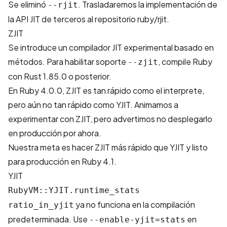
Se eliminó
. Trasladaremos la implementación de
--rjit
la API JIT de terceros al repositorio
ruby/rjit
.
ZJIT
Se introduce un
compilador JIT experimental basado en
métodos
. Para habilitar soporte
, compile Ruby
--zjit
con Rust 1.85.0 o posterior.
En Ruby 4.0.0, ZJIT es tan rápido como el interprete,
pero aún no tan rápido como YJIT. Animamos a
experimentar con ZJIT, pero advertimos no desplegarlo
en producción por ahora.
Nuestra meta es hacer ZJIT más rápido que YJIT y listo
para producción en Ruby 4.1.
YJIT
RubyVM::YJIT.runtime_stats
ya no funciona en la compilación
ratio_in_yjit
predeterminada. Use
en
--enable-yjit=stats