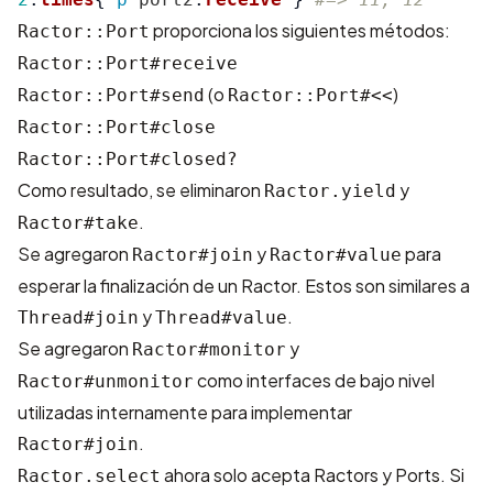
proporciona los siguientes métodos:
Ractor::Port
Ractor::Port#receive
(o
)
Ractor::Port#send
Ractor::Port#<<
Ractor::Port#close
Ractor::Port#closed?
Como resultado, se eliminaron
y
Ractor.yield
.
Ractor#take
Se agregaron
y
para
Ractor#join
Ractor#value
esperar la finalización de un Ractor. Estos son similares a
y
.
Thread#join
Thread#value
Se agregaron
y
Ractor#monitor
como interfaces de bajo nivel
Ractor#unmonitor
utilizadas internamente para implementar
.
Ractor#join
ahora solo acepta Ractors y Ports. Si
Ractor.select