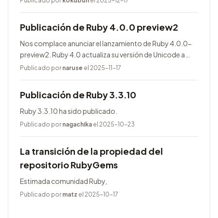
Publicado por
k0kubun
el 2025-12-17
Publicación de Ruby 4.0.0 preview2
Nos complace anunciar el lanzamiento de Ruby 4.0.0-
preview2. Ruby 4.0 actualiza su versión de Unicode a
17.0.0, entre otras novedades.
Publicado por
naruse
el 2025-11-17
Publicación de Ruby 3.3.10
Ruby 3.3.10 ha sido publicado.
Publicado por
nagachika
el 2025-10-23
La transición de la propiedad del
repositorio RubyGems
Estimada comunidad Ruby,
Publicado por
matz
el 2025-10-17