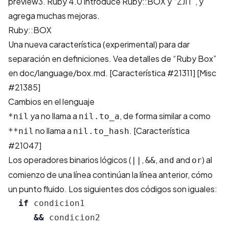
preview3. Ruby 4.0 introduce Ruby::BOX y “ZJIT”, y
agrega muchas mejoras.
Ruby::BOX
Una nueva característica (experimental) para dar
separación en definiciones. Vea detalles de “Ruby Box”
en
doc/language/box.md
. [
Característica #21311
] [
Misc
#21385
]
Cambios en el lenguaje
ya no llama a
, de forma similar a como
*nil
nil.to_a
no llama a
. [
Característica
**nil
nil.to_hash
#21047
]
Los operadores binarios lógicos (
,
,
and
) al
||
&&
and
or
comienzo de una línea continúan la línea anterior, cómo
un punto fluido. Los siguientes dos códigos son iguales:
if
condicion1
&&
condicion2