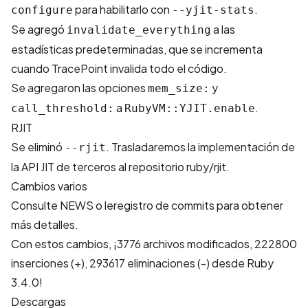
para habilitarlo con
.
configure
--yjit-stats
Se agregó
a las
invalidate_everything
estadísticas predeterminadas, que se incrementa
cuando TracePoint invalida todo el código.
Se agregaron las opciones
y
mem_size:
a
.
call_threshold:
RubyVM::YJIT.enable
RJIT
Se eliminó
. Trasladaremos la implementación de
--rjit
la API JIT de terceros al repositorio
ruby/rjit
.
Cambios varios
Consulte
NEWS
o le
registro de commits
para obtener
más detalles.
Con estos cambios, ¡
3776 archivos modificados, 222800
inserciones (+), 293617 eliminaciones (-)
desde Ruby
3.4.0!
Descargas