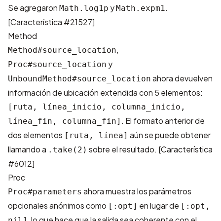
Se agregaron
y
.
Math.log1p
Math.expm1
[
Característica #21527
]
Method
,
Method#source_location
y
Proc#source_location
ahora devuelven
UnboundMethod#source_location
información de ubicación extendida con 5 elementos:
[ruta, línea_inicio, columna_inicio,
. El formato anterior de
línea_fin, columna_fin]
dos elementos
aún se puede obtener
[ruta, línea]
llamando a
sobre el resultado. [
Característica
.take(2)
#6012
]
Proc
ahora muestra los parámetros
Proc#parameters
opcionales anónimos como
en lugar de
[:opt]
[:opt,
, lo que hace que la salida sea coherente con el
nil]