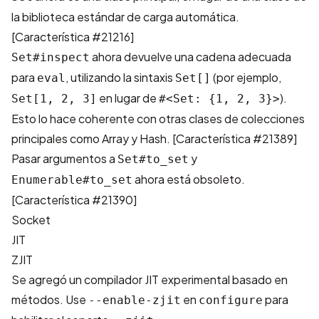
la biblioteca estándar de carga automática.
[
Característica #21216
]
ahora devuelve una cadena adecuada
Set#inspect
para
, utilizando la sintaxis
(por ejemplo,
eval
Set[]
en lugar de
).
Set[1, 2, 3]
#<Set: {1, 2, 3}>
Esto lo hace coherente con otras clases de colecciones
principales como Array y Hash. [
Característica #21389
]
Pasar argumentos a
y
Set#to_set
ahora está obsoleto.
Enumerable#to_set
[
Característica #21390
]
Socket
JIT
ZJIT
Se agregó un compilador JIT experimental basado en
métodos. Use
en
para
--enable-zjit
configure