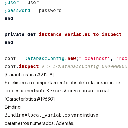
@user
=
user
@password
=
password
end
private
def
instance_variables_to_inspect
=
end
conf
=
DatabaseConfig
.
new
(
"localhost"
,
"roo
conf
.
inspect
#=> #<DatabaseConfig:0x0000000
[
Característica #21219
]
Se eliminó un comportamiento obsoleto: la creación de
procesos mediante
con un
inicial.
Kernel#open
|
[
Característica #19630
]
Binding
ya no incluye
Binding#local_variables
parámetros numerados. Además,