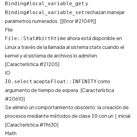
y
Binding#local_variable_get
rechazan manejar
Binding#local_variable_set
parámetros numerados. [[Error #21049]]
File
ahora está disponible en
File::Stat#birthtime
Linux a través de la llamada al sistema statx cuando el
kernel y el sistema de archivos lo admiten.
[
Característica #21205
]
IO
acepta
como
IO.select
Float::INFINITY
argumento de tiempo de espera. [
Característica
#20610
]
Se eliminó un comportamiento obsoleto: la creación de
procesos mediante métodos de clase
con un
inicial.
IO
|
[
Característica #19630
]
Math