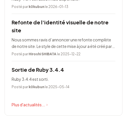
Posté par
k0kubun
le 2026-01-13
Refonte de l'identité visuelle de notre
site
Nous sommes ravis d’annoncer une refonte complète
de notre site. Le style de cette mise à jour a été créé par
Taeko Akatsuka.
Posté par
Hiroshi SHIBATA
le 2025-12-22
Sortie de Ruby 3.4.4
Ruby 3.4.4 est sorti.
Posté par
k0kubun
le 2025-05-14
Plus d'actualités...