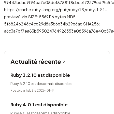
99443bdae9f94ba7b08de187881f8cbee172379edf9c5fa
https://cache.ruby-lang.org/pub/ruby/1.9/ruby-1.9.1-
preview1.zip
SIZE: 8569116 bytes MD5:
5f68246246c4cd29d8a3b6b34b29b6ac SHA256:
a6c3a7bf7ea83b595024764926353e08596a78e40c57a
Actualité récente
Ruby 3.2.10 est disponible
Ruby 3.2.10 est désormais disponible.
Posté par
hsbt
le 2026-01-14
Ruby 4.0.1 est disponible
Ruby 4.0.1 est désormais disponible.