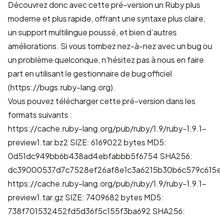
Découvrez donc avec cette pré-version un Ruby plus
moderne et plus rapide, offrant une syntaxe plus claire,
un support multilingue poussé, et bien d’autres
améliorations. Si vous tombez nez-à-nez avec un bug ou
un problème quelconque, n’hésitez pas à nous en faire
part en utilisant le gestionnaire de bug officiel
(https://bugs.ruby-lang.org).
Vous pouvez télécharger cette pré-version dans les
formats suivants :
https://cache.ruby-lang.org/pub/ruby/1.9/ruby-1.9.1-
preview1.tar.bz2
SIZE: 6169022 bytes MD5:
0d51dc949bb6b438ad4ebfabbb5f6754 SHA256:
dc39000537d7c7528ef26af8e1c3a6215b30b6c579c615
https://cache.ruby-lang.org/pub/ruby/1.9/ruby-1.9.1-
preview1.tar.gz
SIZE: 7409682 bytes MD5:
738f701532452fd5d36f5c155f3ba692 SHA256: