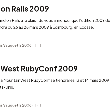
 on Rails 2009
nd on Rails
a le plaisir de vous annoncer que l’édition 2009 de
ndra du 26 au 28 mars 2009 à
Édimbourg
, en Écosse.
is Vauguet
le 2008-11-11
nWest RubyConf 2009
la
MountainWest RubyConf
se tiendra les 13 et 14 mars 2009
ats-Unis.
is Vauguet
le 2008-11-11