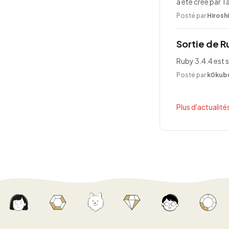
a été créé par 
Posté par
Hirosh
Sortie de R
Ruby 3.4.4 est s
Posté par
k0kub
Plus d'actualités