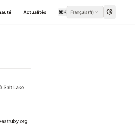
⌘
K
auté
Actualités
Français
(
fr
)
 à
Salt Lake
estruby.org
.