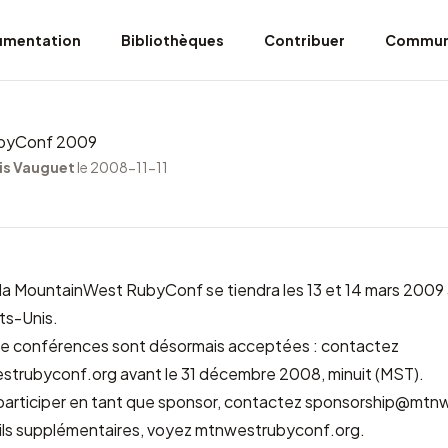
umentation
Bibliothèques
Contribuer
Commun
byConf 2009
is Vauguet
le 2008-11-11
la
MountainWest RubyConf
se tiendra les 13 et 14 mars 2009
ats-Unis.
de conférences sont désormais acceptées : contactez
strubyconf.org
avant le 31 décembre 2008, minuit (
MST
).
participer en tant que sponsor, contactez
sponsorship@mtnw
ils supplémentaires, voyez
mtnwestrubyconf.org
.