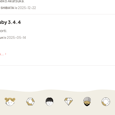
Taeko Akatsuka.
i SHIBATA
le 2025-12-22
uby 3.4.4
orti.
un
le 2025-05-14
...