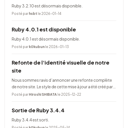
Ruby 3.2.10 est désormais disponible.
Posté par
hsbt
le 2026-01-14
Ruby 4.0.1 est disponible
Ruby 4.0.1 est désormais disponible.
Posté par
k0kubun
le 2026-01-13
Refonte de l'identité visuelle de notre
site
Nous sommes ravis d’annoncer une refonte complète
de notre site. Le style de cette mise à jour a été créé par
Taeko Akatsuka.
Posté par
Hiroshi SHIBATA
le 2025-12-22
Sortie de Ruby 3.4.4
Ruby 3.4.4 est sorti.
Posté par
k0kubun
le 2025-05-14