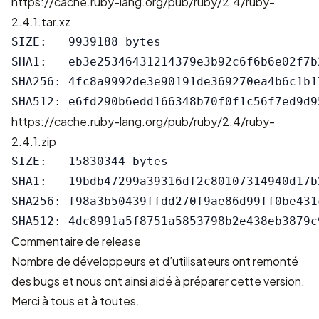
https://cache.ruby-lang.org/pub/ruby/2.4/ruby-
2.4.1.tar.xz
SIZE:   9939188 bytes

SHA1:   eb3e25346431214379e3b92c6f6b6e02f7b2
SHA256: 4fc8a9992de3e90191de369270ea4b6c1b1
https://cache.ruby-lang.org/pub/ruby/2.4/ruby-
2.4.1.zip
SIZE:   15830344 bytes

SHA1:   19bdb47299a39316df2c80107314940d17b2
SHA256: f98a3b50439ffdd270f9ae86d99ff0be431
Commentaire de release
Nombre de développeurs et d’utilisateurs ont remonté
des bugs et nous ont ainsi aidé à préparer cette version.
Merci à tous et à toutes.