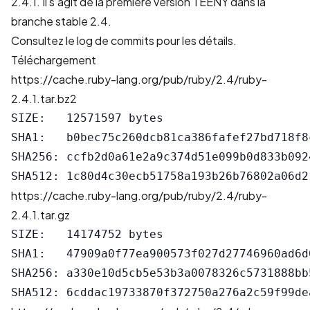
2.4.1. Il s’agit de la première version TEENY dans la
branche stable 2.4.
Consultez le
log de commits
pour les détails.
Téléchargement
https://cache.ruby-lang.org/pub/ruby/2.4/ruby-
2.4.1.tar.bz2
SIZE:   12571597 bytes

SHA1:   b0bec75c260dcb81ca386fafef27bd718f8c
SHA256: ccfb2d0a61e2a9c374d51e099b0d833b092
https://cache.ruby-lang.org/pub/ruby/2.4/ruby-
2.4.1.tar.gz
SIZE:   14174752 bytes

SHA1:   47909a0f77ea900573f027d27746960ad6d0
SHA256: a330e10d5cb5e53b3a0078326c5731888bb