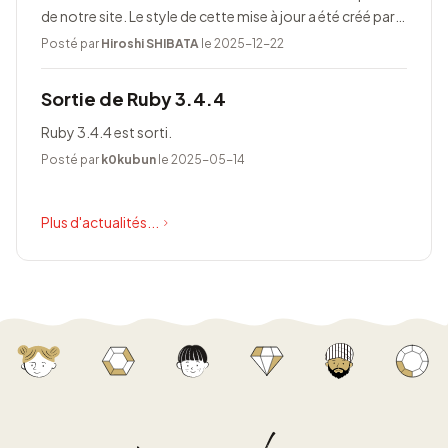
de notre site. Le style de cette mise à jour a été créé par
Taeko Akatsuka.
Posté par
Hiroshi SHIBATA
le 2025-12-22
Sortie de Ruby 3.4.4
Ruby 3.4.4 est sorti.
Posté par
k0kubun
le 2025-05-14
Plus d'actualités...