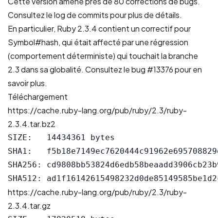
Cette version amène près de 80 corrections de bugs.
Consultez le
log de commits
pour plus de détails.
En particulier, Ruby 2.3.4 contient un correctif pour
Symbol#hash, qui était affecté par une régression
(comportement déterministe) qui touchait la branche
2.3 dans sa globalité. Consultez
le bug #13376
pour en
savoir plus.
Téléchargement
https://cache.ruby-lang.org/pub/ruby/2.3/ruby-
2.3.4.tar.bz2
SIZE:   14434361 bytes

SHA1:   f5b18e7149ec7620444c91962e695708829d
SHA256: cd9808bb53824d6edb58beaadd3906cb23b
https://cache.ruby-lang.org/pub/ruby/2.3/ruby-
2.3.4.tar.gz