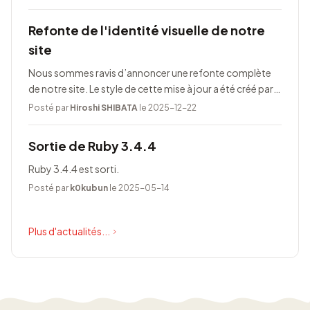
Refonte de l'identité visuelle de notre
site
Nous sommes ravis d’annoncer une refonte complète
de notre site. Le style de cette mise à jour a été créé par
Taeko Akatsuka.
Posté par
Hiroshi SHIBATA
le 2025-12-22
Sortie de Ruby 3.4.4
Ruby 3.4.4 est sorti.
Posté par
k0kubun
le 2025-05-14
Plus d'actualités...