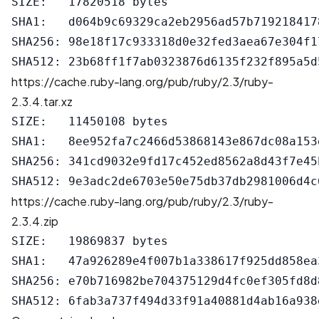
SIZE:   17820518 bytes

SHA1:   d064b9c69329ca2eb2956ad57b7192184178
SHA256: 98e18f17c933318d0e32fed3aea67e304f1
https://cache.ruby-lang.org/pub/ruby/2.3/ruby-
2.3.4.tar.xz
SIZE:   11450108 bytes

SHA1:   8ee952fa7c2466d53868143e867dc08a153e
SHA256: 341cd9032e9fd17c452ed8562a8d43f7e45
https://cache.ruby-lang.org/pub/ruby/2.3/ruby-
2.3.4.zip
SIZE:   19869837 bytes

SHA1:   47a926289e4f007b1a338617f925dd858ea3
SHA256: e70b716982be704375129d4fc0ef305fd8d