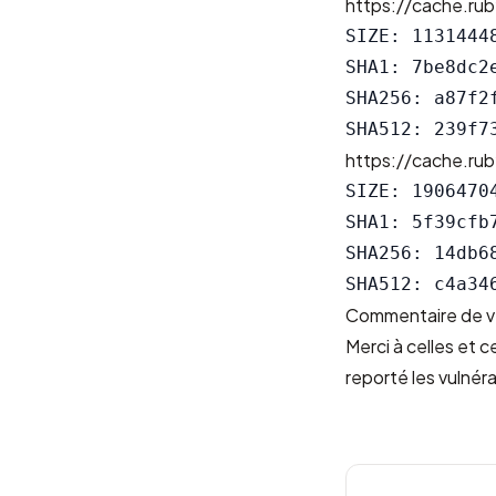
https://cache.rub
SIZE: 11314448
SHA1: 7be8dc2
SHA256: a87f2
https://cache.rub
SIZE: 19064704
SHA1: 5f39cfb
SHA256: 14db6
Commentaire de v
Merci à celles et 
reporté les vulnéra