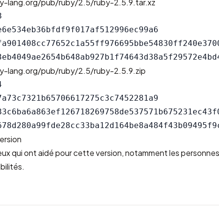
y-lang.org/pub/ruby/2.5/ruby-2.5.9.tar.xz


e6e534eb36bfdf9f017af512996ec99a6

fa901408cc77652c1a55ff976695bbe54830ff240e3700
y-lang.org/pub/ruby/2.5/ruby-2.5.9.zip


7a73c7321b65706617275c3c7452281a9

83c6ba6a863ef126718269758de537571b675231ec43f0
ersion
ceux qui ont aidé pour cette version, notamment les personne
bilités.