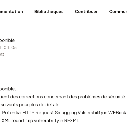
umentation
Bibliothèques
Contribuer
Commun
ponible
21-04-05
saz
ponible.
tient des corrections concernant des problèmes de sécurité.
 suivants pour plus de détails.
otential HTTP Request Smuggling Vulnerability in WEBrick
ML round-trip vulnerability in REXML