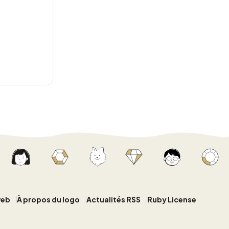
web
À propos du logo
Actualités RSS
Ruby License