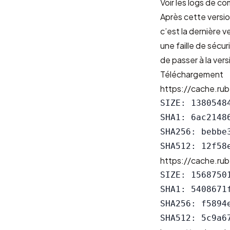
Voir les
logs de co
Après cette versio
c’est la dernière 
une faille de sécu
de passer à la ver
Téléchargement
https://cache.rub
SIZE: 13805484
SHA1: 6ac2148
SHA256: bebbe
https://cache.rub
SIZE: 15687501
SHA1: 5408671
SHA256: f5894