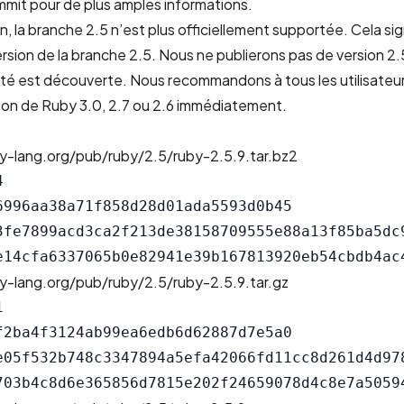
mmit
pour de plus amples informations.
n, la branche 2.5 n’est plus officiellement supportée. Cela si
version de la branche 2.5. Nous ne publierons pas de version 2
rité est découverte. Nous recommandons à tous les utilisateu
sion de Ruby 3.0, 2.7 ou 2.6 immédiatement.
y-lang.org/pub/ruby/2.5/ruby-2.5.9.tar.bz2


6996aa38a71f858d28d01ada5593d0b45

3fe7899acd3ca2f213de38158709555e88a13f85ba5dc9
y-lang.org/pub/ruby/2.5/ruby-2.5.9.tar.gz


f2ba4f3124ab99ea6edb6d62887d7e5a0

e05f532b748c3347894a5efa42066fd11cc8d261d4d978