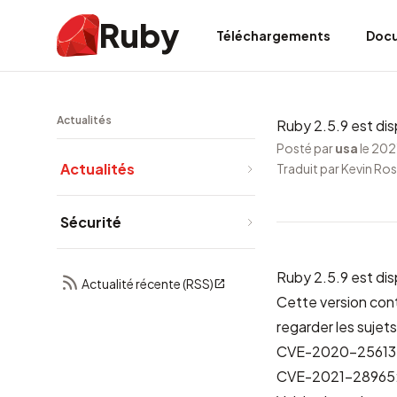
Ruby
Téléchargements
Doc
Actualités
Ruby 2.5.9 est dis
Posté par
usa
le 20
Actualités
Traduit par Kevin Ro
Sécurité
Ruby 2.5.9 est dis
Actualité récente (RSS)
Cette version con
regarder les sujets
CVE-2020-25613: P
CVE-2021-28965: X