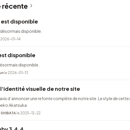
é récente
 est disponible
 désormais disponible.
 2026-01-14
est disponible
désormais disponible.
un
le 2026-01-13
l'identité visuelle de notre site
is d’annoncer une refonte complète de notre site. Le style de cette 
Taeko Akatsuka.
i SHIBATA
le 2025-12-22
uby 3.4.4