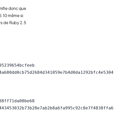
gnifie donc que
.5.10 même si
rs de Ruby 2.5
5239654bcfeeb

8ff71da00be68
