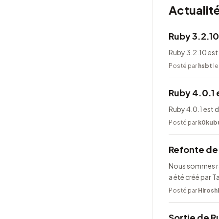
Actualit
Ruby 3.2.10
Ruby 3.2.10 est
Posté par
hsbt
le
Ruby 4.0.1 
Ruby 4.0.1 est 
Posté par
k0kub
Refonte de 
Nous sommes rav
a été créé par 
Posté par
Hirosh
Sortie de R