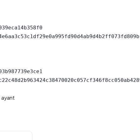
39eca14b358f0

3b987739e3ce1

s ayant