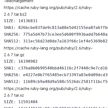
Téléchargement
https://cache.ruby-lang.org/pub/ruby/2.6/ruby-
2.6.7.tar.bz2
SIZE: 14136831

SHA1: 826bcbe83fde9c813a88e5d42155ea8fa6ffb0
SHA256: 775a5d47b73ce3ee5d600f993badd7b640a
https://cache.ruby-lang.org/pub/ruby/2.6/ruby-
2.6.7.tar.gz
SIZE: 16198982

SHA1: c37ba0b0699540bbd46116c2f7440c9e7cd165
SHA256: e4227e8b7f65485ecb73397a83e0d09dcd3
https://cache.ruby-lang.org/pub/ruby/2.6/ruby-
2.6.7.tar.xz
SIZE: 11591404
