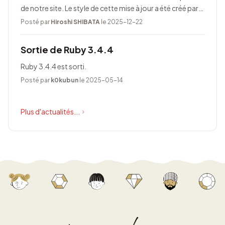
de notre site. Le style de cette mise à jour a été créé par
Taeko Akatsuka.
Posté par
Hiroshi SHIBATA
le 2025-12-22
Sortie de Ruby 3.4.4
Ruby 3.4.4 est sorti.
Posté par
k0kubun
le 2025-05-14
Plus d'actualités...