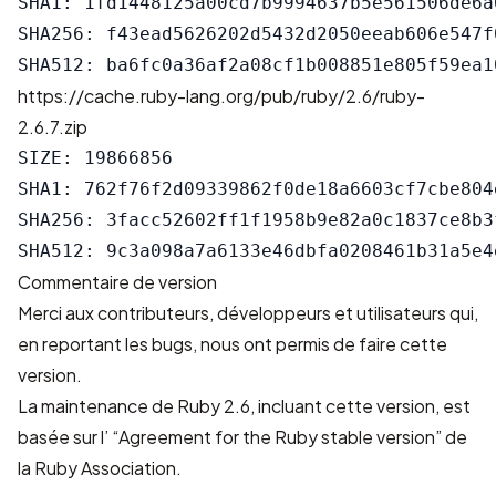
SHA1: 1fd1448125a00cd7b9994637b5e561506de6a6
SHA256: f43ead5626202d5432d2050eeab606e547f
https://cache.ruby-lang.org/pub/ruby/2.6/ruby-
2.6.7.zip
SIZE: 19866856

SHA1: 762f76f2d09339862f0de18a6603cf7cbe804e
SHA256: 3facc52602ff1f1958b9e82a0c1837ce8b3
Commentaire de version
Merci aux contributeurs, développeurs et utilisateurs qui,
en reportant les bugs, nous ont permis de faire cette
version.
La maintenance de Ruby 2.6, incluant cette version, est
basée sur l’ “Agreement for the Ruby stable version” de
la Ruby Association.