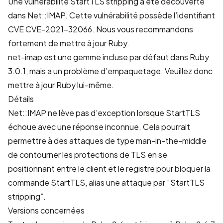
Une vulnérabilité StartTLS stripping a été découverte
dans Net::IMAP. Cette vulnérabilité possède l’identifiant
CVE
CVE-2021-32066
. Nous vous recommandons
fortement de mettre à jour Ruby.
net-imap est une gemme incluse par défaut dans Ruby
3.0.1, mais a un problème d’empaquetage. Veuillez donc
mettre à jour Ruby lui-même.
Détails
Net::IMAP ne lève pas d’exception lorsque StartTLS
échoue avec une réponse inconnue. Cela pourrait
permettre à des attaques de type man-in-the-middle
de contourner les protections de TLS en se
positionnant entre le client et le registre pour bloquer la
commande StartTLS, alias une attaque par “StartTLS
stripping”.
Versions concernées