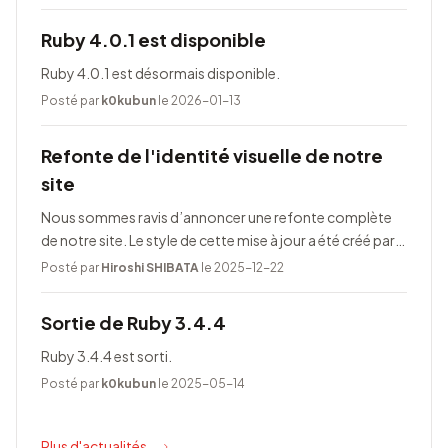
Ruby 4.0.1 est disponible
Ruby 4.0.1 est désormais disponible.
Posté par
k0kubun
le 2026-01-13
Refonte de l'identité visuelle de notre
site
Nous sommes ravis d’annoncer une refonte complète
de notre site. Le style de cette mise à jour a été créé par
Taeko Akatsuka.
Posté par
Hiroshi SHIBATA
le 2025-12-22
Sortie de Ruby 3.4.4
Ruby 3.4.4 est sorti.
Posté par
k0kubun
le 2025-05-14
Plus d'actualités...