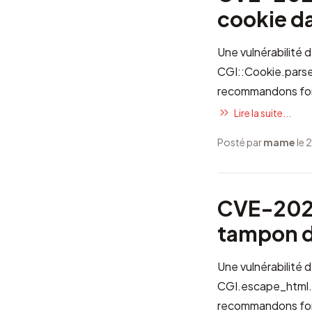
cookie d
Une vulnérabilité 
CGI::Cookie.parse.
recommandons for
Lire la suite...
Posté par
mame
le 
CVE-2021
tampon 
Une vulnérabilité
CGI.escape_html. C
recommandons for