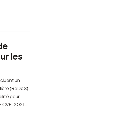
de
ur les
ncluent un
ulière (ReDoS)
ilité pour
VE
CVE-2021-