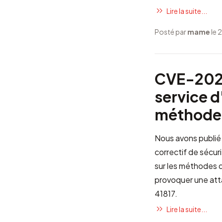
Lire la suite...
Posté par
mame
le 
CVE-2021
service d
méthodes
Nous avons publié l
correctif de sécur
sur les méthodes d
provoquer une atta
41817
.
Lire la suite...