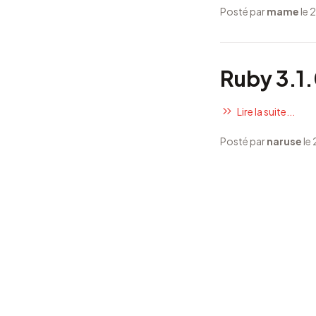
Posté par
mame
le 
Ruby 3.1.
Lire la suite...
Posté par
naruse
le