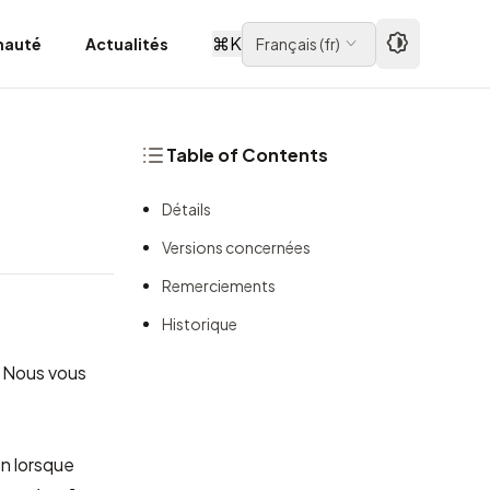
⌘
K
auté
Actualités
Français
(
fr
)
Table of Contents
Détails
Versions concernées
Remerciements
Historique
. Nous vous
n lorsque