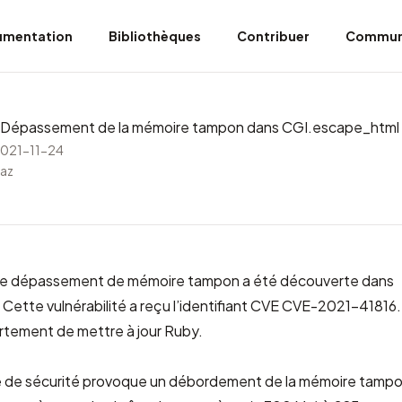
umentation
Bibliothèques
Contribuer
Commun
Dépassement de la mémoire tampon dans CGI.escape_html
2021-11-24
saz
 de dépassement de mémoire tampon a été découverte dans
ette vulnérabilité a reçu l’identifiant CVE
CVE-2021-41816
tement de mettre à jour Ruby.
té de sécurité provoque un débordement de la mémoire tampo