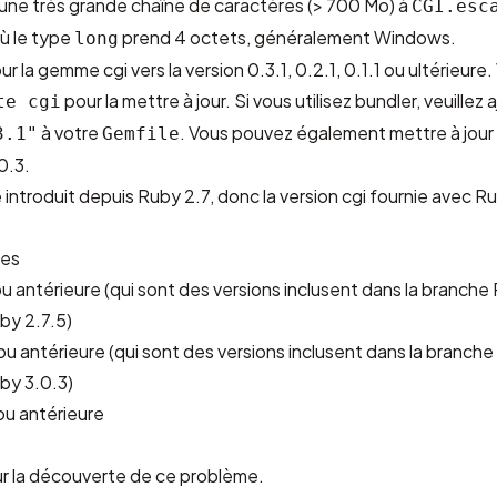
une très grande chaîne de caractères (> 700 Mo) à
CGI.esc
ù le type
prend 4 octets, généralement Windows.
long
our la gemme cgi vers la version 0.3.1, 0.2.1, 0.1.1 ou ultérieur
pour la mettre à jour. Si vous utilisez bundler, veuillez 
te cgi
à votre
. Vous pouvez également mettre à jour 
3.1"
Gemfile
0.3.
introduit depuis Ruby 2.7, donc la version cgi fournie avec Ru
ées
 antérieure (qui sont des versions inclusent dans la branche
uby 2.7.5)
 antérieure (qui sont des versions inclusent dans la branche
uby 3.0.3)
u antérieure
r la découverte de ce problème.