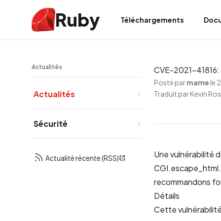
Ruby
Téléchargements
Doc
Actualités
CVE-2021-41816: 
Posté par
mame
le 
Actualités
Traduit par Kevin Ro
Sécurité
Une vulnérabilité
Actualité récente (RSS)
CGI.escape_html. C
recommandons for
Détails
Cette vulnérabili