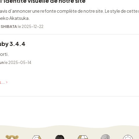
l'identité visuelle de notre site
is d’annoncer une refonte complète de notre site. Le style de cette 
Taeko Akatsuka.
i SHIBATA
le 2025-12-22
uby 3.4.4
orti.
un
le 2025-05-14
...