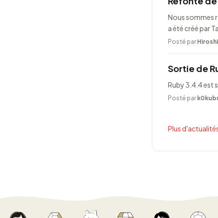
Refonte de 
Nous sommes rav
a été créé par 
Posté par
Hirosh
Sortie de R
Ruby 3.4.4 est s
Posté par
k0kub
Plus d'actualités