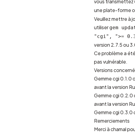
vous transmettez 
une plate-forme o
Veuillez mettre à j
utiliser
gem upda
"cgi", ">= 0.
version 2.7.5 ou 3.
Ce problème a été 
pas vulnérable.
Versions concern
Gemme cgi 0.1.0 ou
avant la version R
Gemme cgi 0.2.0 ou
avant la version R
Gemme cgi 0.3.0 o
Remerciements
Merci à
chamal
pou