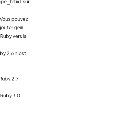
sur
ape_html
e. Vous pouvez
ajouter
gem
Ruby vers la
by 2.6 n’est
 Ruby 2.7
 Ruby 3.0