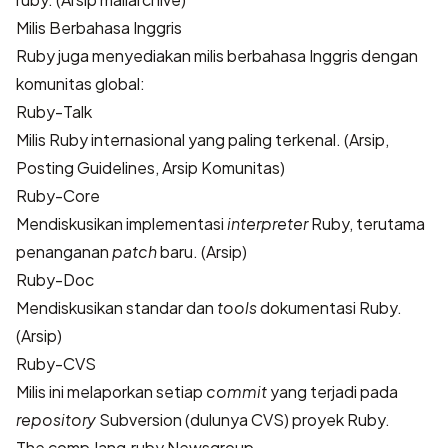
Milis Berbahasa Inggris
Ruby juga menyediakan milis berbahasa Inggris dengan
komunitas global:
Ruby-Talk
Milis Ruby internasional yang paling terkenal. (
Arsip
,
Posting Guidelines
,
Arsip Komunitas
)
Ruby-Core
Mendiskusikan implementasi
interpreter
Ruby, terutama
penanganan
patch
baru. (
Arsip
)
Ruby-Doc
Mendiskusikan standar dan
tools
dokumentasi Ruby.
(
Arsip
)
Ruby-CVS
Milis ini melaporkan setiap
commit
yang terjadi pada
repository
Subversion (dulunya CVS) proyek Ruby.
The comp.lang.ruby Newsgroup