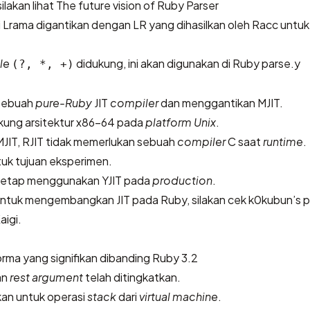
silakan lihat
The future vision of Ruby Parser
i Lrama digantikan dengan LR yang dihasilkan oleh Racc untuk
le
didukung, ini akan digunakan di Ruby parse.y
(?, *, +)
sebuah
pure-Ruby
JIT
compiler
dan menggantikan MJIT.
kung arsitektur x86-64 pada
platform Unix
.
IT, RJIT tidak memerlukan sebuah
compiler
C saat
runtime
.
tuk tujuan eksperimen.
tetap menggunakan YJIT pada
production
.
k untuk mengembangkan JIT pada Ruby, silakan cek
k0kubun’s p
aigi
.
rma yang signifikan dibanding Ruby 3.2
an
rest argument
telah ditingkatkan.
kan untuk operasi
stack
dari
virtual machine
.