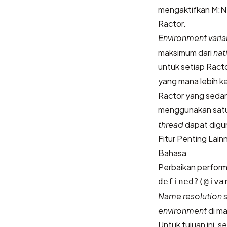
mengaktifkan M:
Ractor.
Environment varia
maksimum dari
nat
untuk setiap Ract
yang mana lebih ke
Ractor yang sedang
menggunakan sat
thread
dapat digu
Fitur Penting Lain
Bahasa
Perbaikan perfor
defined?(@iva
Name resolution
s
environment
di ma
Untuk tujuan ini, 