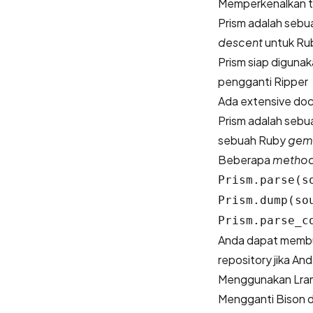
Memperkenalkan
Prism adalah seb
descent
untuk Ru
Prism siap digunak
pengganti Ripper
Ada
extensive do
Prism adalah sebu
sebuah Ruby
gem
Beberapa
metho
Prism.parse(s
Prism.dump(so
Prism.parse_c
Anda dapat memb
repository
jika And
Menggunakan Lram
Mengganti Bison