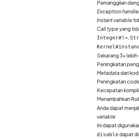
Pemanggilan den
Exception handle
Instant variable
tid
Call type
yang tida
,
Integer#!=
St
Kernel#instan
Sekarang 3x lebih
Peningkatan pen
Metadata
dari ko
Peningkatan
code
Kecepatan kompilas
Menambahkan
Ru
Anda dapat menjal
variable
Ini dapat digunaka
dapat dig
disable