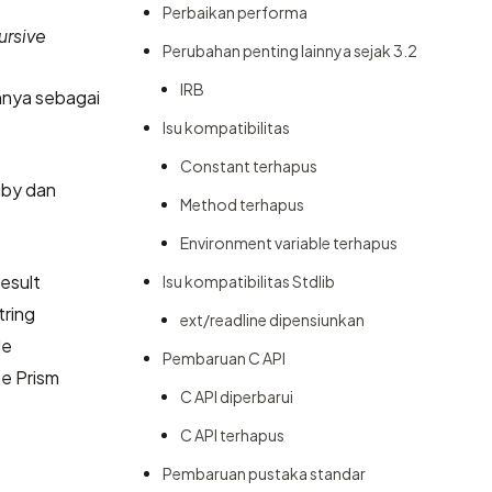
Perbaikan performa
ursive
Perubahan penting lainnya sejak 3.2
IRB
nnya sebagai
Isu kompatibilitas
Constant terhapus
uby dan
Method terhapus
Environment variable terhapus
esult
Isu kompatibilitas Stdlib
ring
ext/readline dipensiunkan
de
Pembaruan C API
he Prism
C API diperbarui
C API terhapus
Pembaruan pustaka standar