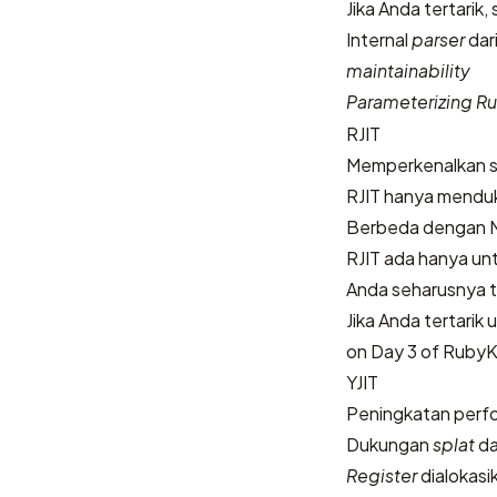
Jika Anda tertarik, 
Internal
parser
dar
maintainability
Parameterizing Ru
RJIT
Memperkenalkan 
RJIT hanya mendu
Berbeda dengan MJ
RJIT ada hanya un
Anda seharusnya 
Jika Anda tertari
on Day 3 of RubyK
YJIT
Peningkatan perfo
Dukungan
splat
d
Register
dialokasi