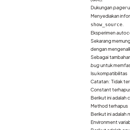
Dukungan
pager
u
Menyediakan infor
.
show_source
Eksperimen
autoc
Sekarang memungk
dengan mengenal
Sebagai tambahan,
bug
untuk memfasi
Isu kompatibilitas
Catatan: Tidak te
Constant terhapu
Berikut ini adalah
c
Method terhapus
Berikut ini adalah
Environment varia