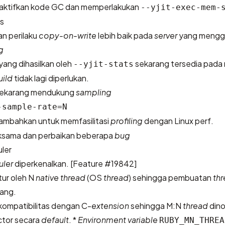
aktifkan kode GC dan memperlakukan
--yjit-exec-mem-
s
n perilaku
copy-on-write
lebih baik pada
server
yang mengg
g
yang dihasilkan oleh
sekarang tersedia pada r
--yjit-stats
uild
tidak lagi diperlukan.
ekarang mendukung
sampling
-sample-rate=N
ambahkan untuk memfasilitasi
profiling
dengan Linux perf.
aksama dan perbaikan beberapa
bug
ler
uler
diperkenalkan.
[Feature #19842]
tur oleh N
native thread
(OS
thread
) sehingga pembuatan
th
ang.
 kompatibilitas dengan C-
extension
sehingga M:N
thread
dino
ctor secara
default
. *
Environment variable
RUBY_MN_THREA