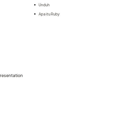
Unduh
Apa itu Ruby
resentation