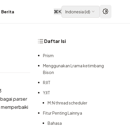
⌘
K
Berita
Indonesia
(
id
)
Daftar Isi
Prism
Menggunakan Lrama ketimbang
Bison
RJIT
3
YJIT
ebagai
parser
M:N thread scheduler
n memperbaiki
Fitur Penting Lainnya
Bahasa