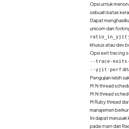
Opsi untuk menon
sebuah batas kera
Dapat menghasilka
unicorn dan
forkin
ratio_in_yjit
khusus atau dev
b
Opsi
exit tracing
s
--trace-exits
dit
--yjit-perf
Pengujian lebih s
M:N thread schedu
M:N
thread sched
M Ruby
thread
dia
manajemen berkur
Ini dapat merusak
pada
main
dari Ra