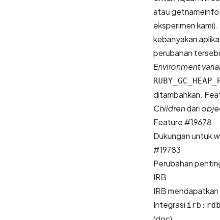
atau getnameinfo.
eksperimen kami).
kebanyakan aplikas
perubahan tersebu
Environment varia
RUBY_GC_HEAP_
ditambahkan.
Fea
Children
dari
obje
Feature #19678
Dukungan untuk
w
#19783
Perubahan penting 
IRB
IRB mendapatkan b
Integrasi
irb:rd
(
doc
).