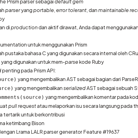
the Prism parser
sebagai
default gem
uah
parser
yang
portable
,
error tolerant
, dan
maintainable rec
by
an di
production
dan aktif dirawat, Anda dapat menggunaka
cumentation
untuk menggunakan Prism
ah pustaka bahasa C yang digunakan secara internal oleh CR
yang digunakan untuk mem-
parse
kode Ruby
d
penting pada Prism API:
yang mengembalikan AST sebagai bagian dari ParseR
ource)
yang mengembalikan
serialized
AST sebagai sebuah St
urce)
yang mengembalikan komentar pada ko
omments(source)
uat
pull request
atau melaporkan isu secara langsung pada
t
a tertarik untuk berkontribusi
a ketimbang Bison
 dengan
Lrama LALR parser generator
Feature #19637