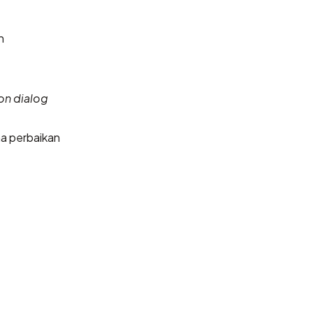
n
on dialog
a perbaikan