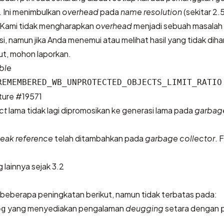
 Ini menimbulkan
overhead
pada
name resolution
(sekitar 2.
 Kami tidak mengharapkan
overhead
menjadi sebuah masalah
i, namun jika Anda menemui atau melihat hasil yang tidak dih
t, mohon laporkan.
ble
REMEMBERED_WB_UNPROTECTED_OBJECTS_LIMIT_RATIO
ture #19571
ct
lama tidak lagi dipromosikan ke generasi lama pada
garbage
eak reference
telah ditambahkan pada
garbage collector
.
F
lainnya sejak 3.2
eberapa peningkatan berikut, namun tidak terbatas pada:
yang menyediakan pengalaman
deugging
setara dengan
bg