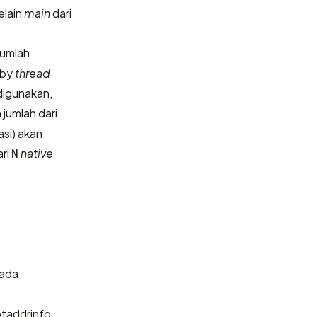
elain
main
dari
jumlah
uby
thread
digunakan,
 jumlah dari
asi) akan
ari
native
N
pada
etaddrinfo