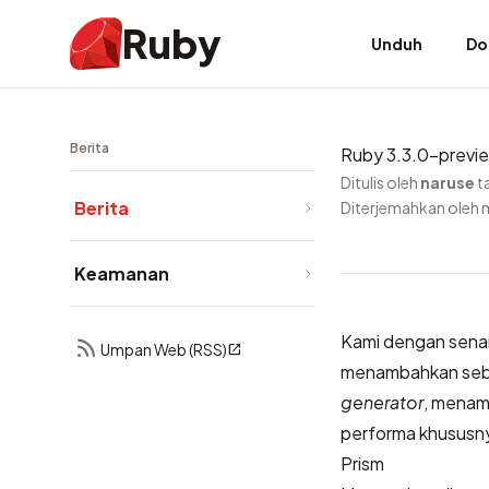
Ruby
Unduh
Do
Berita
Ruby 3.3.0-preview
Ditulis oleh
naruse
t
Berita
Diterjemahkan oleh 
Keamanan
Kami dengan senan
Umpan Web (RSS)
menambahkan se
generator
, mena
performa khususny
Prism