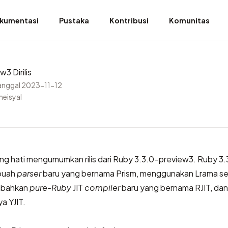
kumentasi
Pustaka
Kontribusi
Komunitas
3 Dirilis
anggal 2023-11-12
meisyal
g hati mengumumkan rilis dari Ruby 3.3.0-preview3. Ruby 3.
buah
parser
baru yang bernama Prism, menggunakan Lrama s
mbahkan
pure-Ruby
JIT
compiler
baru yang bernama RJIT, da
a YJIT.