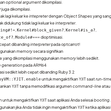
gan
optional argument
dikompilasi.
r
juga dikompilasi.
ak lagi keluar ke
intepreter
dengan
Object Shapes
yang sang
k didukung tidak lagi keluar ke
interpreter
.
,
,
,
ring#!=
Kernel#block_given?
Kernel#is_a?
,
dioptimisasi.
ce_of?
Module#===
 cepat dibanding
interpreter
pada optcarrot!
ggunakan
memory
secara signifikan
de yang dikompilasi menggunakan
memory
lebih sedikit.
 generation
pada ARM64
i sedikit lebih cepat dibanding Ruby 3.2
untuk mengaktifkan YJIT saat
run-tim
byVM::YJIT.enable
ankan YJIT tanpa memodifikasi argumen
command-line
atau
n untuk mengaktifkan YJIT saat aplikasi Anda selesai
booting
unakan jika Anda tidak ingin mengaktifkan YJIT ketika aplikas