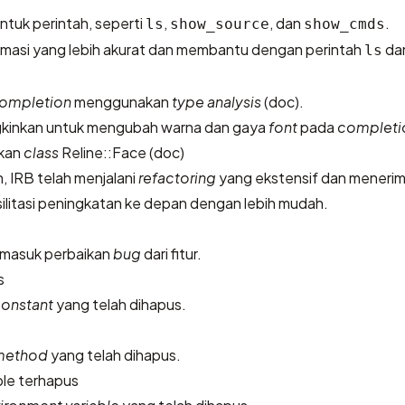
ntuk perintah, seperti
,
, dan
.
ls
show_source
show_cmds
masi yang lebih akurat dan membantu dengan perintah
da
ls
ompletion
menggunakan
type analysis
(
doc
).
inkan untuk mengubah warna dan gaya
font
pada
completi
kan
class
Reline::Face (
doc
)
 IRB telah menjalani
refactoring
yang ekstensif dan menerim
litasi peningkatan ke depan dengan lebih mudah.
rmasuk perbaikan
bug
dari fitur.
s
onstant
yang telah dihapus.
method
yang telah dihapus.
ble terhapus