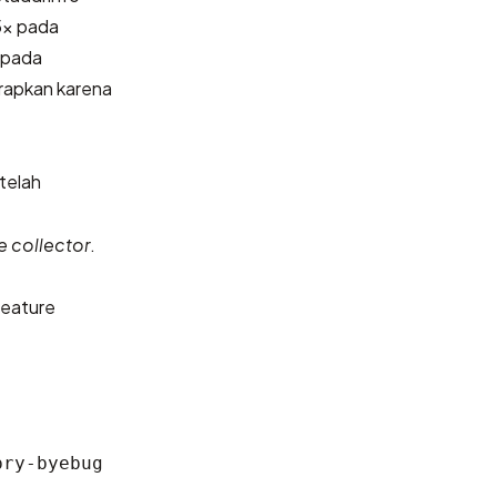
5x pada
 pada
arapkan karena
telah
 collector
.
eature
pry-byebug