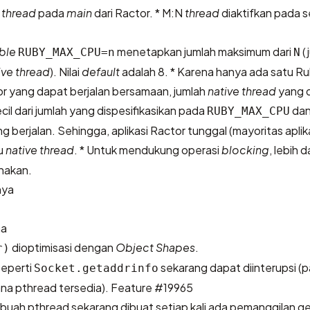
N
thread
pada
main
dari Ractor. * M:N
thread
diaktifkan pada s
ble
menetapkan jumlah maksimum dari
(
RUBY_MAX_CPU=n
N
ive thread
). Nilai
default
adalah 8. * Karena hanya ada satu R
or yang dapat berjalan bersamaan, jumlah
native thread
yang 
cil dari jumlah yang dispesifikasikan pada
dan
RUBY_MAX_CPU
 berjalan. Sehingga, aplikasi Ractor tunggal (mayoritas aplik
u
native thread
. * Untuk mendukung operasi
blocking
, lebih d
nakan.
nya
ma
dioptimisasi dengan
Object Shapes
.
r)
eperti
sekarang dapat diinterupsi (
Socket.getaddrinfo
na pthread tersedia).
Feature #19965
sebuah pthread sekarang dibuat setiap kali ada pemanggilan g