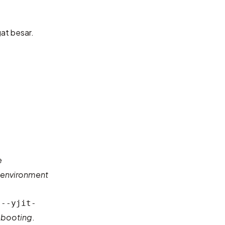
at besar.
e
environment
.
--yjit-
i
booting
.