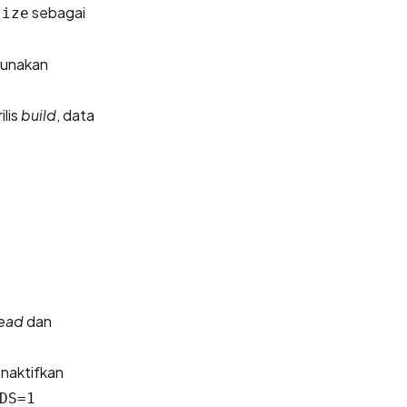
sebagai
size
unakan
ilis
build
, data
read
dan
naktifkan
DS=1