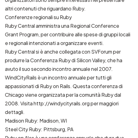
altri contenuti che riguardano Ruby.
Conferenze regionali su Ruby
Ruby Central
amministra una
Regional Conference
Grant Program
, per contribuire alle spese di gruppi locali
e regionali intenzionati a organizzare eventi.
Ruby Central si è anche collegata con
SVForum
per
produrre la Conferenza Ruby di Silicon Valley, che ha
avuto il suo secondo incontro annuale nel 2007.
WindCityRails è un incontro annuale per tutti gli
appassionati di Ruby on Rails. Questa conferenza di
Chicago viene organizzata per la comunità Ruby dal
2008. Visita
http://windycityrails.org
per maggiori
dettagli.
Madison Ruby
: Madison, WI
Steel City Ruby
: Pittsburg, PA
Ruby on Ales
è una conferenza annuale che dura due