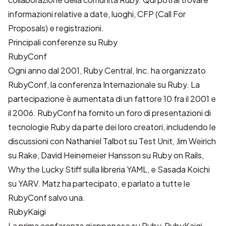
informazioni relative a date, luoghi, CFP (Call For
Proposals) e registrazioni.
Principali conferenze su Ruby
RubyConf
Ogni anno dal 2001,
Ruby Central, Inc.
ha organizzato
RubyConf, la conferenza Internazionale su Ruby. La
partecipazione è aumentata di un fattore 10 fra il 2001 e
il 2006. RubyConf ha fornito un foro di presentazioni di
tecnologie Ruby da parte dei loro creatori, includendo le
discussioni con Nathaniel Talbot su Test Unit, Jim Weirich
su Rake, David Heinemeier Hansson su Ruby on Rails,
Why the Lucky Stiff sulla libreria YAML, e Sasada Koichi
su YARV. Matz ha partecipato, e parlato a tutte le
RubyConf salvo una.
RubyKaigi
La prima conferenza giapponese su Ruby, RubyKaigi