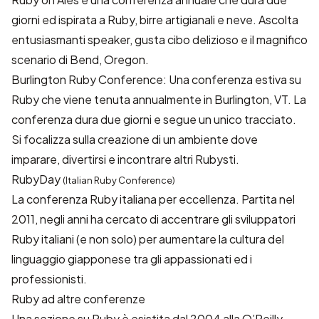
giorni ed ispirata a Ruby, birre artigianali e neve. Ascolta
entusiasmanti speaker, gusta cibo delizioso e il magnifico
scenario di Bend, Oregon.
Burlington Ruby Conference
: Una conferenza estiva su
Ruby che viene tenuta annualmente in Burlington, VT. La
conferenza dura due giorni e segue un unico tracciato.
Si focalizza sulla creazione di un ambiente dove
imparare, divertirsi e incontrare altri Rubysti.
RubyDay
(Italian Ruby Conference)
La conferenza Ruby italiana per eccellenza. Partita nel
2011, negli anni ha cercato di accentrare gli sviluppatori
Ruby italiani (e non solo) per aumentare la cultura del
linguaggio giapponese tra gli appassionati ed i
professionisti.
Ruby ad altre conferenze
Una sezione su Ruby è esistita dal 2004 alla
O’Reilly