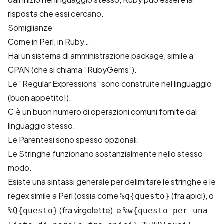
risposta che essi cercano.
Somiglianze
Come in Perl, in Ruby…
Hai un sistema di amministrazione package, simile a
CPAN (che si chiama “
RubyGems
”).
Le “Regular Expressions” sono construite nel linguaggio
(buon appetito!).
C’è un buon numero di operazioni comuni fornite dal
linguaggio stesso.
Le Parentesi sono spesso opzionali.
Le Stringhe funzionano sostanzialmente nello stesso
modo.
Esiste una sintassi generale per delimitare le stringhe e le
regex simile a Perl (ossia come
(fra apici), o
%q{questo}
(fra virgolette), e
%Q{questo}
%w{questo per una