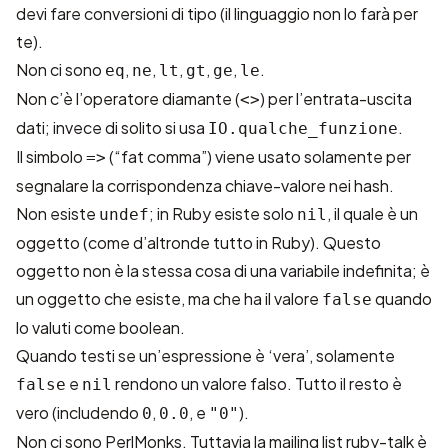
devi fare conversioni di tipo (il linguaggio non lo farà per
te).
Non ci sono
,
,
,
,
,
.
eq
ne
lt
gt
ge
le
Non c’è l’operatore diamante (
) per l’entrata-uscita
<>
dati; invece di solito si usa
.
IO.qualche_funzione
Il simbolo
(“fat comma”) viene usato solamente per
=>
segnalare la corrispondenza chiave-valore nei hash.
Non esiste
; in Ruby esiste solo
, il quale è un
undef
nil
oggetto (come d’altronde tutto in Ruby). Questo
oggetto non è la stessa cosa di una variabile indefinita; è
un oggetto che esiste, ma che ha il valore
quando
false
lo valuti come boolean.
Quando testi se un’espressione è ‘vera’, solamente
e
rendono un valore falso. Tutto il resto è
false
nil
vero (includendo
,
, e
).
0
0.0
"0"
Non ci sono
PerlMonks
. Tuttavia la mailing list ruby-talk è