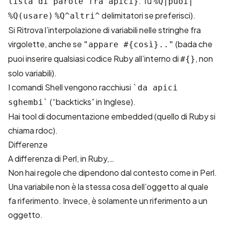
. Tu
lista di parole fra apici}
%Q|puoi|
delimitatori se preferisci).
%Q(usare)
%Q^altri^
Si Ritrova l’interpolazione di variabili nelle stringhe fra
virgolette, anche se
(bada che
"appare #{così}.."
puoi inserire qualsiasi codice Ruby all’interno di
, non
#{}
solo variabili).
I comandi Shell vengono racchiusi
`da apici
(“backticks” in Inglese).
sghembi`
Hai tool di documentazione embedded (quello di Ruby si
chiama rdoc).
Differenze
A differenza di Perl, in Ruby,…
Non hai regole che dipendono dal contesto come in Perl.
Una variabile non è la stessa cosa dell’oggetto al quale
fa riferimento. Invece, è solamente un riferimento a un
oggetto.