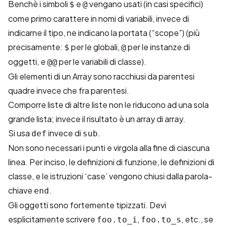
Benchè i simboli
e
vengano usati (in casi specifici)
$
@
come primo carattere in nomi di variabili, invece di
indicarne il tipo, ne indicano la portata (“scope”) (più
precisamente:
per le globali,
per le instanze di
$
@
oggetti, e
per le variabili di classe).
@@
Gli elementi di un Array sono racchiusi da parentesi
quadre invece che fra parentesi.
Comporre liste di altre liste non le riducono ad una sola
grande lista; invece il risultato è un array di array.
Si usa
invece di
.
def
sub
Non sono necessari i punti e virgola alla fine di ciascuna
linea. Per inciso, le definizioni di funzione, le definizioni di
classe, e le istruzioni ‘case’ vengono chiusi dalla parola-
chiave
.
end
Gli oggetti sono fortemente tipizzati. Devi
esplicitamente scrivere
,
, etc., se
foo.to_i
foo.to_s