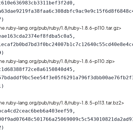
c610e636983cb3311bef3f2d0,

a63dae9219fa38faa6c308dbfc9ac9e9c15f6d8f6848c4
e.ruby-lang.org/pub/ruby/1.8/ruby-1.8.6-p110.tar.gz>
eae163cda2374ef8fdba5c0a5,

1ecaf2b0bd7bd3f0bc24007b1c7c12640c55cd40e8e4cc
e.ruby-lang.org/pub/ruby/1.8/ruby-1.8.6-p110.zip>
c1d68388f72ce8a6150840d45,

57bdaddf9bc5ee54f3e05f6291a796f3dbb00ae76fb2f3
e.ruby-lang.org/pub/ruby/1.8/ruby-1.8.5-p113.tar.bz2>
bca4cd2ceac6beb6a403eef59,

00f9ad07648c501766a25069009c5c543010821da2ad91