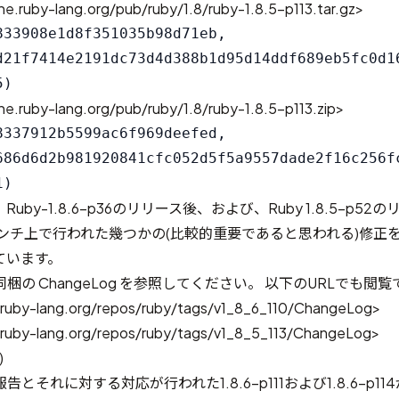
e.ruby-lang.org/pub/ruby/1.8/ruby-1.8.5-p113.tar.gz>
833908e1d8f351035b98d71eb,

d21f7414e2191dc73d4d388b1d95d14ddf689eb5fc0d16
e.ruby-lang.org/pub/ruby/1.8/ruby-1.8.5-p113.zip>
8337912b5599ac6f969deefed,

686d6d2b981920841cfc052d5f5a9557dade2f16c256fc
by-1.8.6-p36のリリース後、および、Ruby 1.8.5-p52
」ブランチ上で行われた幾つかの(比較的重要であると思われる)修正
ています。
梱の ChangeLog を参照してください。 以下のURLでも閲
.ruby-lang.org/repos/ruby/tags/v1_8_6_110/ChangeLog>
.ruby-lang.org/repos/ruby/tags/v1_8_5_113/ChangeLog>
)
報告とそれに対する対応が行われた
1.8.6-p111および1.8.6-p