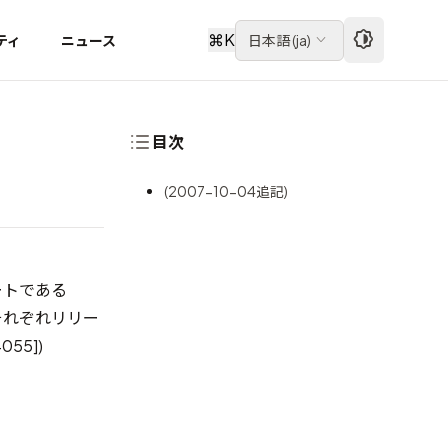
⌘
K
ティ
ニュース
日本語
(
ja
)
目次
(2007-10-04追記)
ートである
13がそれぞれリリー
4055]
)