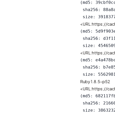
(md5: 39cbf0c
 sha256: 88a8
<URL:https://cach
(md5: 5d9f903
 sha256: d3f1
<URL:https://cach
(md5: e4a478b
 sha256: b7e8
Ruby 1.8.5-p52
<URL:https://cach
(md5: 682117f
 sha256: 2166