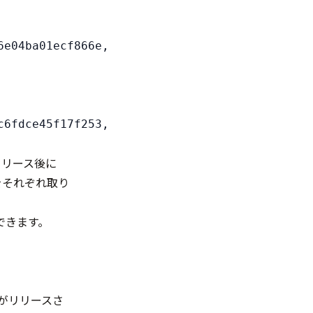
e04ba01ecf866e,

6fdce45f17f253,

のリリース後に
をそれぞれ取り
覧できます。
114がリリース
さ