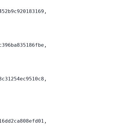
52b9c920183169,

396ba835186fbe,

c31254ec9510c8,

6dd2ca808efd01,
