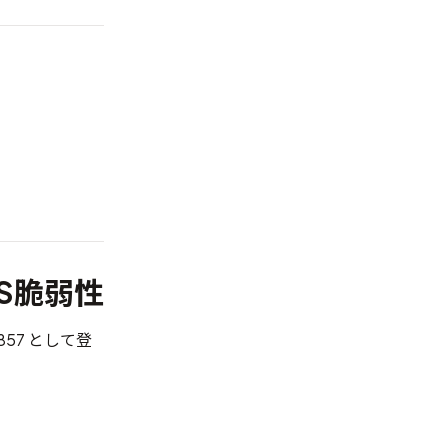
DoS脆弱性
857
として登