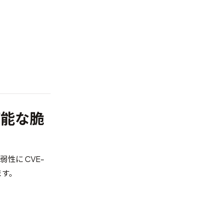
 可能な脆
脆弱性に
CVE-
ます。