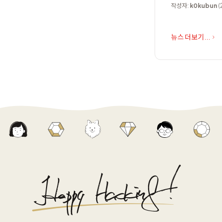
작성자:
k0kubun
(
뉴스 더보기...