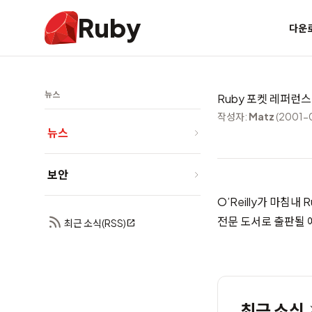
Ruby
다운
뉴스
Ruby 포켓 레퍼런스
작성자:
Matz
(2001-
뉴스
보안
O’Reilly가 마침
전문 도서
로 출판될 
최근 소식(RSS)
최근 소식