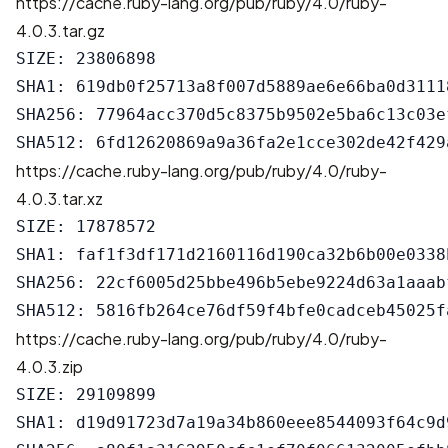
https://cache.ruby-lang.org/pub/ruby/4.0/ruby-
4.0.3.tar.gz
SIZE: 23806898

SHA1: 619db0f25713a8f007d5889ae6e66ba0d31118
SHA256: 77964acc370d5c8375b9502e5ba6c13c03e
https://cache.ruby-lang.org/pub/ruby/4.0/ruby-
4.0.3.tar.xz
SIZE: 17878572

SHA1: faf1f3df171d2160116d190ca32b6b00e0338b
SHA256: 22cf6005d25bbe496b5ebe9224d63a1aaab
https://cache.ruby-lang.org/pub/ruby/4.0/ruby-
4.0.3.zip
SIZE: 29109899

SHA1: d19d91723d7a19a34b860eee8544093f64c9d9