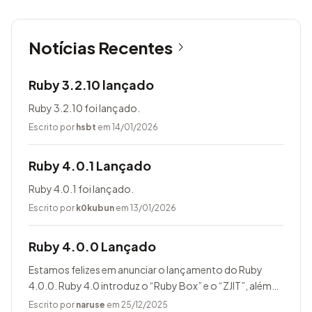
Notícias Recentes
Ruby 3.2.10 lançado
Ruby 3.2.10 foi lançado.
Escrito por
hsbt
em 14/01/2026
Ruby 4.0.1 Lançado
Ruby 4.0.1 foi lançado.
Escrito por
k0kubun
em 13/01/2026
Ruby 4.0.0 Lançado
Estamos felizes em anunciar o lançamento do Ruby
4.0.0. Ruby 4.0 introduz o “Ruby Box” e o “ZJIT”, além
de muitas melhorias.
Escrito por
naruse
em 25/12/2025