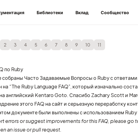
ументация
Библиотеки
Вклад
Сообщество
2
3
4
5
6
7
8
9
10
11
Q по Ruby
е собраны Часто Задаваемые Вопросы о Ruby с ответами
 на “
The Ruby Language FAQ
”, который изначально сост
на английский Kentaro Goto. Спасибо Zachary Scott и Mar
внедрение этого FAQ на сайт и серьезную переработку конт
этом документе были выполнены с использованием Ruby 
ort errors or suggest improvements for this FAQ, please go 
n an issue or pull request.