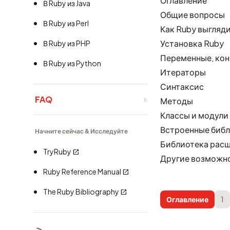
Оглавление
В Ruby из Java
Общие вопросы
В Ruby из Perl
Как Ruby выгляди
Установка Ruby
В Ruby из PHP
Переменные, кон
В Ruby из Python
Итераторы
Синтаксис
FAQ
Методы
Классы и модули
Встроенные биб
Начните сейчас & Исследуйте
Библиотека рас
TryRuby
Другие возможн
Ruby Reference Manual
The Ruby Bibliography
Оглавление
1