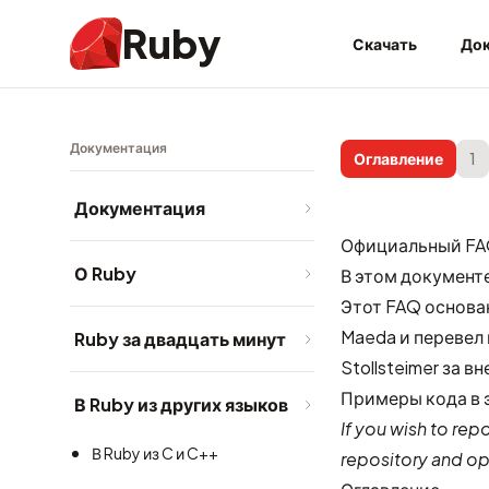
Ruby
Скачать
Док
Документация
Оглавление
1
Документация
Официальный FA
О Ruby
В этом документ
Этот FAQ основан
Maeda и перевел 
Ruby за двадцать минут
Stollsteimer за 
Примеры кода в 
В Ruby из других языков
If you wish to rep
В Ruby из C и C++
repository
and ope