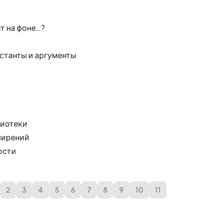
т на фоне…?
станты и аргументы
лиотеки
ширений
ости
2
3
4
5
6
7
8
9
10
11