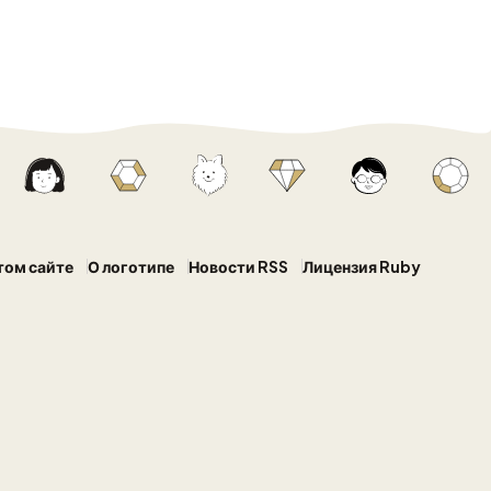
том сайте
О логотипе
Новости RSS
Лицензия Ruby