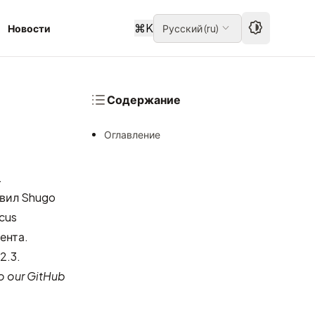
⌘
K
Новости
Русский
(
ru
)
Содержание
Оглавление
.
авил Shugo
cus
ента.
2.3.
to our
GitHub