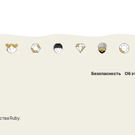
Безопасность
Об э
тва Ruby.