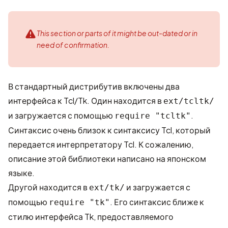
This section or parts of it might be out-dated or in
need of confirmation.
В стандартный дистрибутив включены два
интерфейса к Tcl/Tk. Один находится в
ext/tcltk/
и загружается с помощью
.
require "tcltk"
Синтаксис очень близок к синтаксису Tcl, который
передается интерпретатору Tcl. К сожалению,
описание этой библиотеки написано на японском
языке.
Другой находится в
и загружается с
ext/tk/
помощью
. Его синтаксис ближе к
require "tk"
стилю интерфейса Tk, предоставляемого