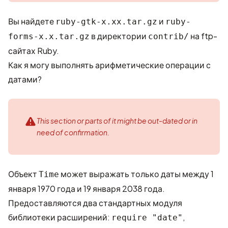
Вы найдете
и
ruby-gtk-x.xx.tar.gz
ruby-
в директории
на ftp-
forms-x.x.tar.gz
contrib/
сайтах Ruby.
Как я могу выполнять арифметические операции с
датами?
This section or parts of it might be out-dated or in
need of confirmation.
Объект
может выражать только даты между 1
Time
января 1970 года и 19 января 2038 года.
Предоставляются два стандартных модуля
библиотеки расширений:
,
require "date"