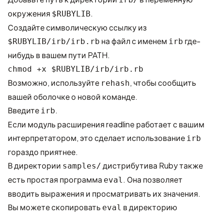
окружения
.
$RUBYLIB
Создайте символическую ссылку из
на файл с именем
где-
$RUBYLIB/irb/irb.rb
irb
нибудь в вашем пути PATH.
chmod +x $RUBYLIB/irb/irb.rb
Возможно, используйте
, чтобы сообщить
rehash
вашей оболочке о новой команде.
Введите
.
irb
Если модуль расширения readline работает с вашим
интерпретатором, это сделает использование
irb
гораздо приятнее.
В директории
дистрибутива Ruby также
samples/
есть простая программа
. Она позволяет
eval
вводить выражения и просматривать их значения.
Вы можете скопировать
в директорию
eval