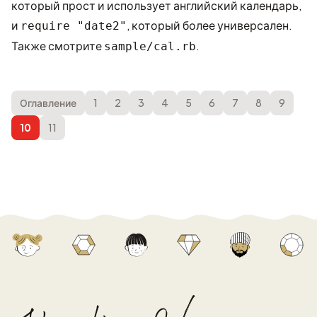
который прост и использует английский календарь,
и
, который более универсален.
require "date2"
Также смотрите
.
sample/cal.rb
Оглавление
1
2
3
4
5
6
7
8
9
10
11