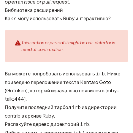
open an issue or pull request.
Библиотека расширений
Как я могу использовать Ruby интерактивно?
This section or parts of it might be out-dated or in
need of confirmation.
Вы можете попробовать использовать
. Ниже
irb
приведено переложение текста Kentaro Goto
(Gotoken), который изначально появился в
[ruby-
talk:444]
.
Получите последний тарбол
из
директории
irb
contrib
в архиве Ruby.
Распакуйте дерево директорий
.
irb
Добавьте путь к директории
в переменную
irb/