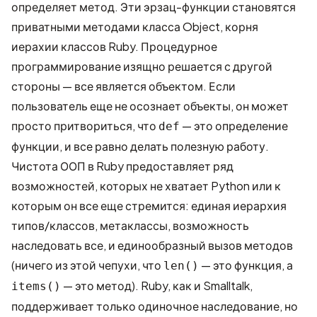
определяет метод. Эти эрзац-функции становятся
приватными методами класса Object, корня
иерахии классов Ruby. Процедурное
программирование изящно решается с другой
стороны — все является объектом. Если
пользователь еще не осознает объекты, он может
просто притвориться, что
— это определение
def
функции, и все равно делать полезную работу.
Чистота ООП в Ruby предоставляет ряд
возможностей, которых не хватает Python или к
которым он все еще стремится: единая иерархия
типов/классов, метаклассы, возможность
наследовать все, и единообразный вызов методов
(ничего из этой чепухи, что
— это функция, а
len()
— это метод). Ruby, как и Smalltalk,
items()
поддерживает только одиночное наследование, но