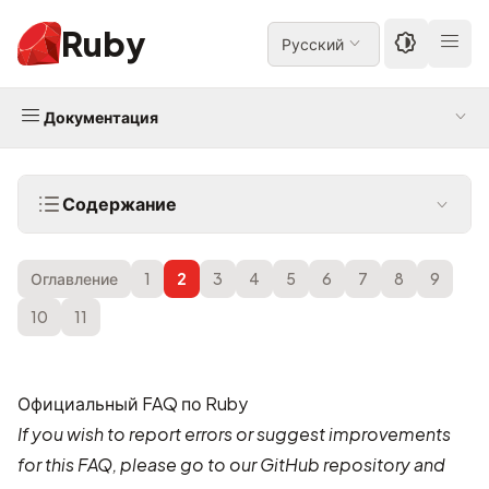
Ruby
Русский
Документация
Содержание
Оглавление
1
2
3
4
5
6
7
8
9
10
11
Официальный FAQ по Ruby
If you wish to report errors or suggest improvements
for this FAQ, please go to our
GitHub repository
and