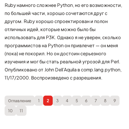
Ruby намного сложнее Python, но его возможности,
по большей части, хорошо сочетаются друг с
другом. Ruby хорошо спроектирован и полон
отличных идей, которые можно было бы
использовать для P3K. Однако я не уверен, сколько
программистов на Python он привлечет — он меня
(пока) не покорил. Но он достоин серьезного
изучения и мог бы стать реальной угрозой для Perl.
Опубликовано от
John Dell’Aquila
в comp.lang.python,
11/17/2000. Воспроизведено с разрешения.
Оглавление
1
2
3
4
5
6
7
8
9
10
11