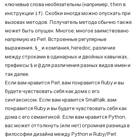
ключевые слова необязательны (например,
в
then
инструкции
). Скобки иногда можно опускать при
if
вызовах методов. Получатель метода обычно также
может быть опущен. Многое, многое заимствовано
напрямую из Perl. Встроенные регулярные
выражения,
и компания, heredoc, различие
$_
между строками в одинарных и двойных кавычках,
префиксы
и
для различения разных видов имен и
$
@
так далее.
Если вам нравится Perl, вам понравится Ruby и вы
будете чувствовать себя как дома с его
синтаксисом. Если вам нравится Smalltalk, вам
понравится Ruby и вы будете чувствовать себя как
дома с его семантикой. Если вам нравится Python,
вас может оттолкнуть (или нет) огромная разница в
философии дизайна между Python и Ruby/Perl.