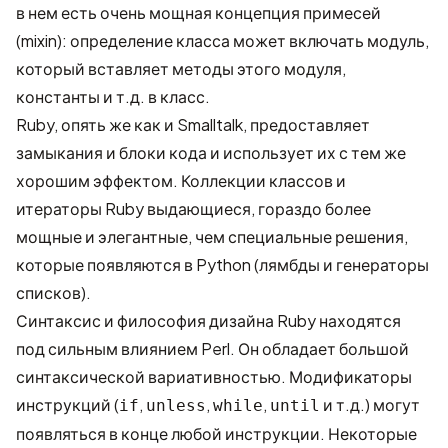
в нем есть очень мощная концепция примесей
(mixin): определение класса может включать модуль,
который вставляет методы этого модуля,
константы и т.д. в класс.
Ruby, опять же как и Smalltalk, предоставляет
замыкания и блоки кода и использует их с тем же
хорошим эффектом. Коллекции классов и
итераторы Ruby выдающиеся, гораздо более
мощные и элегантные, чем специальные решения,
которые появляются в Python (лямбды и генераторы
списков).
Синтаксис и философия дизайна Ruby находятся
под сильным влиянием Perl. Он обладает большой
синтаксической вариативностью. Модификаторы
инструкций (
,
,
,
и т.д.) могут
if
unless
while
until
появляться в конце любой инструкции. Некоторые