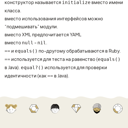
конструктор называется
вместо имени
initialize
класса.
вместо использования интерфейсов можно
“подмешивать” модули.
вместо XML предпочитается YAML
вместо
-
.
null
nil
и
по-другому обрабатываются в Ruby.
==
equals()
используется для теста на равенство (
==
equals()
в Java).
используется для проверки
equal?()
идентичности (как
в Java).
==