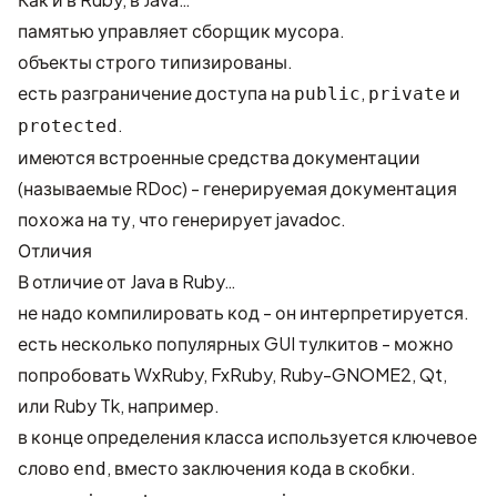
памятью управляет сборщик мусора.
объекты строго типизированы.
есть разграничение доступа на
,
и
public
private
.
protected
имеются встроенные средства документации
(называемые RDoc) - генерируемая документация
похожа на ту, что генерирует javadoc.
Отличия
В отличие от Java в Ruby…
не надо компилировать код - он интерпретируется.
есть несколько популярных GUI тулкитов - можно
попробовать
WxRuby
,
FxRuby
,
Ruby-GNOME2
,
Qt
,
или
Ruby Tk
, например.
в конце определения класса используется ключевое
слово
, вместо заключения кода в скобки.
end