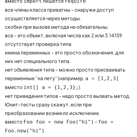
вместо
пишется
.
import
require
все члены класса приватны - снаружи доступ
осуществляется через методы.
скобки при вызове метода не обязательны.
все - это объект, включая числа как 2 или 3.14159.
отсутствует проверка типа.
имена переменных - это просто обозначения, для
них нет специального типа.
нет объявления типа - можно просто присваивать
переменные “на лету” (например,
a = [1,2,3]
вместо
).
int[] a = {1,2,3};
нет приведения типов - надо просто вызвать метод.
Юнит-тесты сразу скажут, если при
преобразовании возникло исключение.
вместо
-
Foo foo = new Foo("hi")
foo =
.
Foo.new("hi")