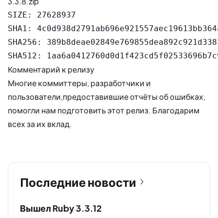
3.3.8.zip
SIZE: 27628937

SHA1: 4c0d938d2791ab696e921557aec19613bb364a
SHA256: 389b8deae02849e769855dea892c921d338
Комментарий к релизу
Многие коммиттеры, разработчики и
пользователи,предоставившие отчёты об ошибках,
помогли нам подготовить этот релиз. Благодарим
всех за их вклад.
Последние новости
Вышел Ruby 3.3.12