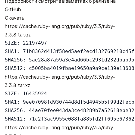
Подробности смотрите в
заметках о релизе на
GitHub
.
Скачать
https://cache.ruby-lang.org/pub/ruby/3.3/ruby-
3.3.8.tar.gz
SIZE: 22197497

SHA1: 71b8362d413f58ed5aef2ecd132769210c45f0
SHA256: 5ae28a87a59a3e4ad66bc2931d232dbab95
https://cache.ruby-lang.org/pub/ruby/3.3/ruby-
3.3.8.tar.xz
SIZE: 16435924

SHA1: 9ee07098fd930744d8df5d4945b5f99d2fecb9
SHA256: 44ae70fee043da3ce48289b7a52618ebe32
https://cache.ruby-lang.org/pub/ruby/3.3/ruby-