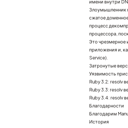
имени внутри DN
Злоумышленник 
сжатое доменное 
процесс декомпр
процессора, пос
Это чрезмерное 
приложения и, ка
Service).
Затронутые вер
Уязвимость прису
Ruby 3.2: resolv 
Ruby 3.3: resolv 
Ruby 3.4: resolv 
Благодарности
Благодарим
Man
История