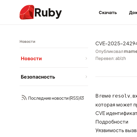
Ruby
Скачать
Док
Новости
CVE-2025-24294:
Опубликовал
mam
Новости
Перевел: ablzh
Безопасность
В гемe
, 
resolv
Последние новости (RSS)
которая может п
CVE идентифика
Подробности
Уязвимость вызв