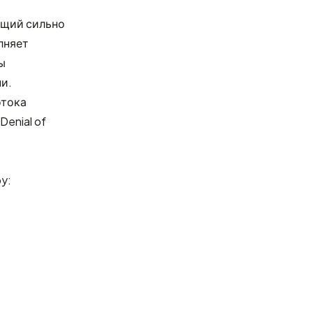
ащий сильно
лняет
ы
и.
отока
Denial of
y: