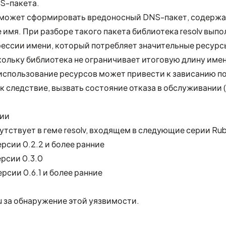
S-пакета.
может сформировать вредоносный DNS-пакет, содерж
имя. При разборе такого пакета библиотека resolv выпо
ессии имени, который потребляет значительные ресурс
кольку библиотека не ограничивает итоговую длину имен
использование ресурсов может привести к зависанию п
к следствие, вызвать состояние отказа в обслуживании (
сии
тствует в гемe resolv, входящем в следующие серии Rub
версии 0.2.2 и более ранние
версии 0.3.0
версии 0.6.1 и более ранние
u
за обнаружение этой уязвимости.