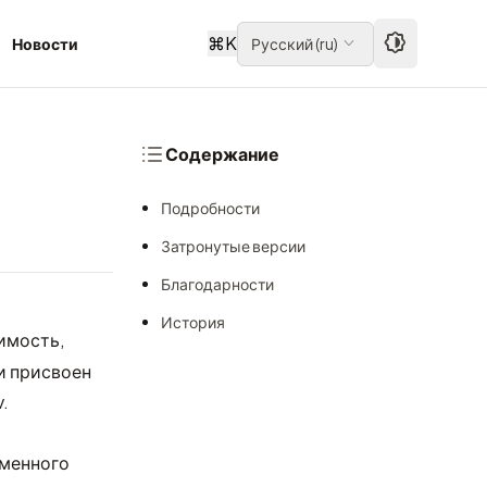
⌘
K
Новости
Русский
(
ru
)
Содержание
Подробности
Затронутые версии
Благодарности
История
имость,
и присвоен
.
оменного