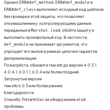
Однако
,
и
ERB#def_method
ERB#def_module
выполняют исходный код шаблона
ERB#def_class
без проверки этой защиты, что позволяет
злоумышленнику, контролирующему данные,
переданные в
, обойти защиту и
Marshal.load
выполнить произвольный код. В частности,
не принимает аргументов, что
def_module
упрощает его вызов в рамках цепочки гаджетов
десериализации.
Пожалуйста, обновите гем erb до версии 4.0.3.1,
4.0.4.1, 6.0.1.1, 6.0.4 или более поздней.
Затронутые версии
гем erb 6.0.3 или более ранние
Благодарности
Спасибо
TristanInSec
за обнаружение этой
проблемы.