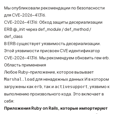
Мы опубликовали рекомендации по безопасности
для CVE-2026-41316.
CVE-2026-41316: Обход защиты десериализации
ERB @_init через def_module / def_method /
def_class
В ERB существует уязвимость десериализации.
Этой уязвимости присвоен CVE идентификатор
CVE-2026-41316
. Мы рекомендуем обновить гем erb.
Область применения
Любое Ruby-приложение, которое вызывает
для ненадежных данных И в котором
Marshal.load
загружены как
, так и
, уязвимо к
erb
activesupport
выполнению произвольного кода. Это включает в
себя:
Приложения Ruby on Rails, которые импортируют