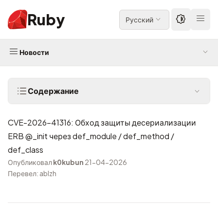
Ruby
Русский
Новости
Содержание
CVE-2026-41316: Обход защиты десериализации
ERB @_init через def_module / def_method /
def_class
Опубликовал
k0kubun
21-04-2026
Перевел: ablzh