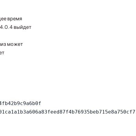
щее время
 4.0.4 выйдет
лиз может
ет
fb42b9c9a6b0f
