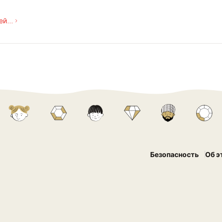
й...
Безопасность
Об э