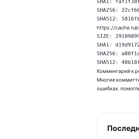
SHA1: faf1f3d
SHA256: 22cf6
https://cache.rub
SIZE: 29109899
SHA1: d19d917
SHA256: a80f1
Комментарий к р
Многие коммитте
ошибках, помогли
Последн