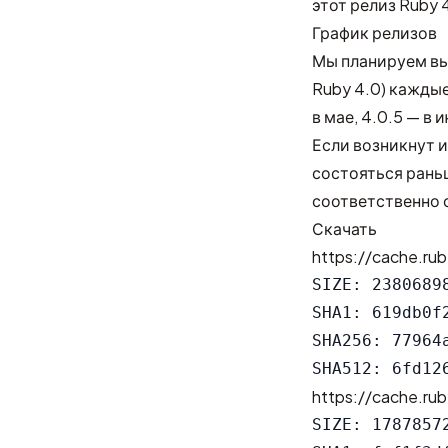
этот релиз Ruby 4
График релизов
Мы планируем вы
Ruby 4.0) кажды
в мае, 4.0.5 — в 
Если возникнут 
состояться рань
соответственно 
Скачать
https://cache.rub
SIZE: 23806898
SHA1: 619db0f
SHA256: 77964
https://cache.rub
SIZE: 17878572