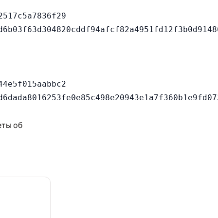
517c5a7836f29

4e5f015aabbc2

еты об