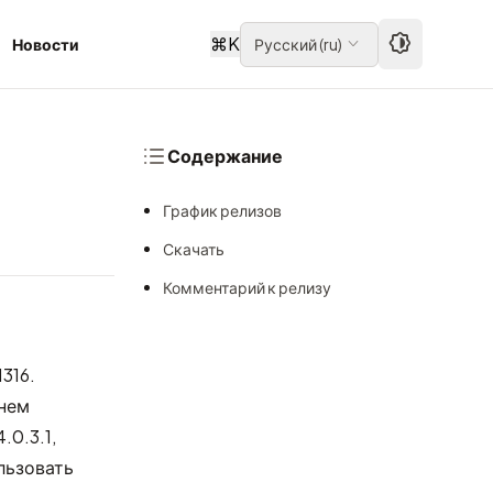
⌘
K
Новости
Русский
(
ru
)
Содержание
График релизов
Скачать
Комментарий к релизу
316
.
 нем
.0.3.1,
ользовать