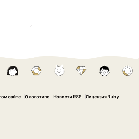
том сайте
О логотипе
Новости RSS
Лицензия Ruby