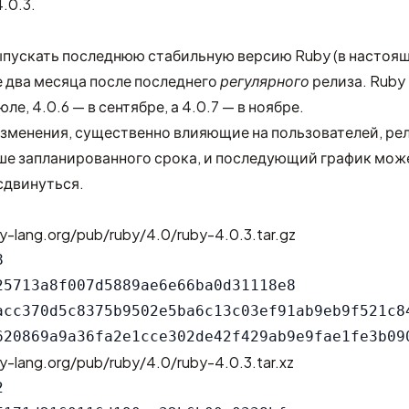
.0.3.
пускать последнюю стабильную версию Ruby (в настоя
е два месяца после последнего
регулярного
релиза. Ruby
июле, 4.0.6 — в сентябре, а 4.0.7 — в ноябре.
изменения, существенно влияющие на пользователей, ре
ше запланированного срока, и последующий график мож
сдвинуться.
y-lang.org/pub/ruby/4.0/ruby-4.0.3.tar.gz


25713a8f007d5889ae6e66ba0d31118e8

acc370d5c8375b9502e5ba6c13c03ef91ab9eb9f521c84
y-lang.org/pub/ruby/4.0/ruby-4.0.3.tar.xz

