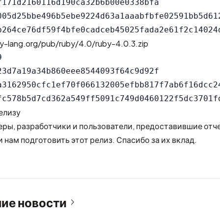
f171d2160116d190ca32b6b00e0338bfa

005d25bbe496b5ebe9224d63a1aaabfbfe02591bb5d612
y-lang.org/pub/ruby/4.0/ruby-4.0.3.zip


23d7a19a34b860eee8544093f64c9d92f

a3162950cfc1ef70f066132005efbb817f7ab6f16dcc24
елизу
ры, разработчики и пользователи, предоставившие отч
 нам подготовить этот релиз. Спасибо за их вклад.
ие новости