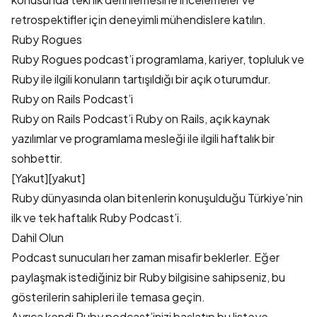
retrospektifler için deneyimli mühendislere katılın.
Ruby Rogues
Ruby Rogues podcast’i programlama, kariyer, topluluk ve
Ruby ile ilgili konuların tartışıldığı bir açık oturumdur.
Ruby on Rails Podcast’i
Ruby on Rails Podcast’i Ruby on Rails, açık kaynak
yazılımlar ve programlama mesleği ile ilgili haftalık bir
sohbettir.
[Yakut][yakut]
Ruby dünyasında olan bitenlerin konuşulduğu Türkiye’nin
ilk ve tek haftalık Ruby Podcast’i.
Dahil Olun
Podcast sunucuları her zaman misafir beklerler. Eğer
paylaşmak istediğiniz bir Ruby bilgisine sahipseniz, bu
gösterilerin sahipleri ile temasa geçin.
Ayrıca kendi Ruby podcast’inizi başlatıp bu listeye