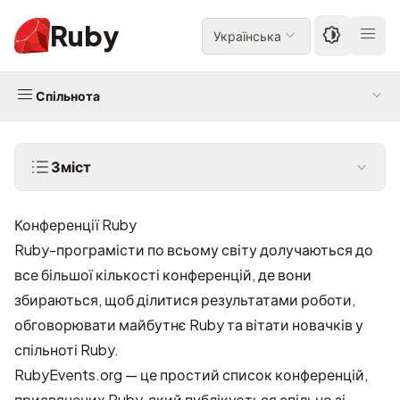
Ruby
Українська
Спільнота
Зміст
Конференції Ruby
Ruby-програмісти по всьому світу долучаються до
все більшої кількості конференцій, де вони
збираються, щоб ділитися результатами роботи,
обговорювати майбутнє Ruby та вітати новачків у
спільноті Ruby.
RubyEvents.org
— це простий список конференцій,
присвячених Ruby, який публікується спільно зі