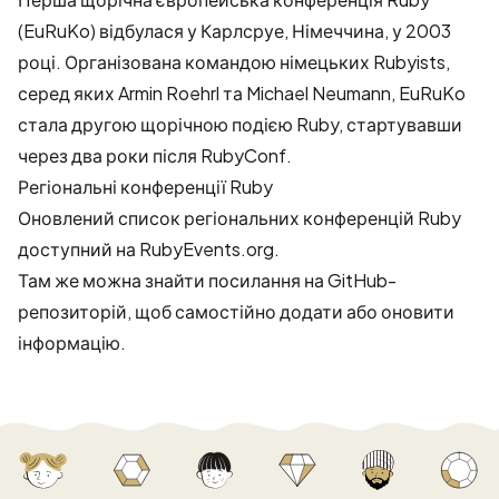
(EuRuKo) відбулася у Карлсруе, Німеччина, у 2003
році. Організована командою німецьких Rubyists,
серед яких Armin Roehrl та Michael Neumann, EuRuKo
стала другою щорічною подією Ruby, стартувавши
через два роки після RubyConf.
Регіональні конференції Ruby
Оновлений список регіональних конференцій Ruby
доступний на
RubyEvents.org
.
Там же можна знайти посилання на GitHub-
репозиторій, щоб самостійно додати або оновити
інформацію.