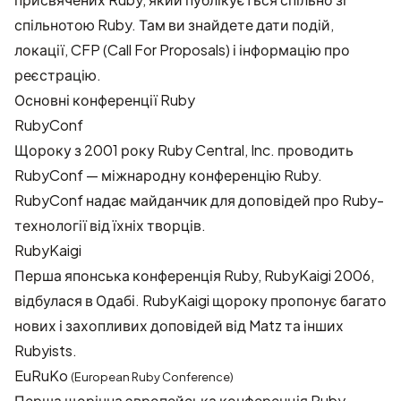
спільнотою Ruby. Там ви знайдете дати подій,
локації, CFP (Call For Proposals) і інформацію про
реєстрацію.
Основні конференції Ruby
RubyConf
Щороку з 2001 року
Ruby Central, Inc.
проводить
RubyConf — міжнародну конференцію Ruby.
RubyConf надає майданчик для доповідей про Ruby-
технології від їхніх творців.
RubyKaigi
Перша японська конференція Ruby, RubyKaigi 2006,
відбулася в Одабі. RubyKaigi щороку пропонує багато
нових і захопливих доповідей від Matz та інших
Rubyists.
EuRuKo
(European Ruby Conference)
Перша щорічна європейська конференція Ruby