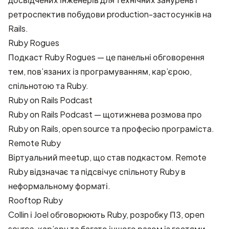
ретроспектив побудови production-застосунків на
Rails.
Ruby Rogues
Подкаст Ruby Rogues — це панельні обговорення
тем, пов’язаних із програмуванням, кар’єрою,
спільнотою та Ruby.
Ruby on Rails Podcast
Ruby on Rails Podcast — щотижнева розмова про
Ruby on Rails, open source та професію програміста.
Remote Ruby
Віртуальний meetup, що став подкастом. Remote
Ruby відзначає та підсвічує спільноту Ruby в
неформальному форматі.
Rooftop Ruby
Collin і Joel обговорюють Ruby, розробку ПЗ, open
source, кар’єру та багато іншого разом із гостями.