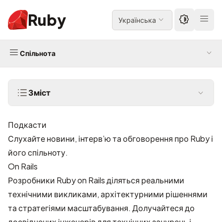
Ruby
Українська
Спільнота
Зміст
Подкасти
Слухайте новини, інтерв’ю та обговорення про Ruby і
його спільноту.
On Rails
Розробники Ruby on Rails діляться реальними
технічними викликами, архітектурними рішеннями
та стратегіями масштабування. Долучайтеся до
досвідчених інженерів для технічних занурень і