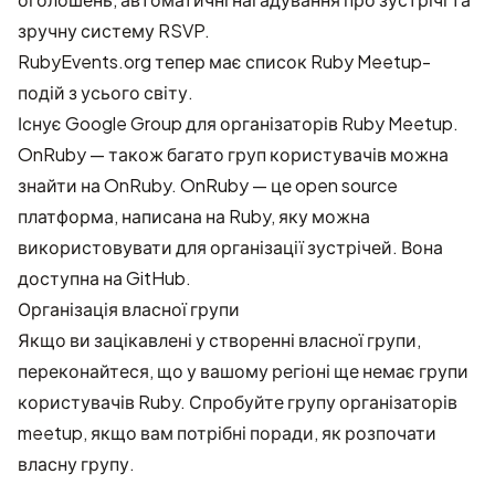
зручну систему RSVP.
RubyEvents.org
тепер має список Ruby Meetup-
подій з усього світу.
Існує
Google Group
для організаторів Ruby Meetup.
OnRuby
— також багато груп користувачів можна
знайти на OnRuby. OnRuby — це open source
платформа, написана на Ruby, яку можна
використовувати для організації зустрічей. Вона
доступна на GitHub
.
Організація власної групи
Якщо ви зацікавлені у створенні власної групи,
переконайтеся, що у вашому регіоні ще немає групи
користувачів Ruby. Спробуйте групу організаторів
meetup, якщо вам потрібні поради, як розпочати
власну групу.