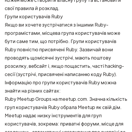
свої правила й розклад.
Групи користувачів Ruby
Якщо ви хочете зустрічатися з іншими Ruby-
програмістами, місцева група користувачів може
бути саме тим, що потрібно. Групи користувачів
Ruby повністю присвячені Ruby. Зазвичай вони
проводять щомісячні зустрічі, мають поштову
розсилку, вебсайт і, якщо пощастить, часті hacking-
сесії (зустрічі, присвячені написанню коду Ruby).
Інформацію про групи користувачів Ruby можна
знайти на різних сайтах:
Ruby Meetup Groups на meetup.com
. Значна кількість
груп користувачів Ruby обрала Meetup як свій дім.
Meetup надає низку інструментів для груп
користувачів, зокрема: приватні форуми, місце для
оголошень, автоматичні нагадування про зустрічі та