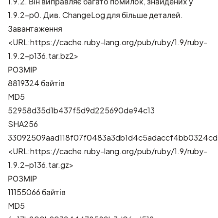
1.9.2. Він виправляє багато помилок, знайдених у
1.9.2-p0. Див.
ChangeLog
для більше деталей.
Завантаження
<URL:https://cache.ruby-lang.org/pub/ruby/1.9/ruby-
1.9.2-p136.tar.bz2>
РОЗМІР
8819324 байтів
MD5
52958d35d1b437f5d9d225690de94c13
SHA256
33092509aad118f07f0483a3db1d4c5adaccf4bb0324c
<URL:https://cache.ruby-lang.org/pub/ruby/1.9/ruby-
1.9.2-p136.tar.gz>
РОЗМІР
11155066 байтів
MD5