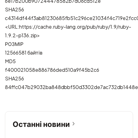
6e17b200b907244478582b7d06cd512e
SHA256
c4314df44f3ab81230685fb51c296ce21034f4c719e2fcc
<URL:https://cache.ruby-lang.org/pub/ruby/1.9/ruby-
1.9.2-p136.zip>
РОЗМІР
12566581 байтів
MD5
f400021058e886786ded510a9f45b2c6
SHA256
84ffc047b29032ba848dbbf50d3302de7ac732db1448
Останні новини