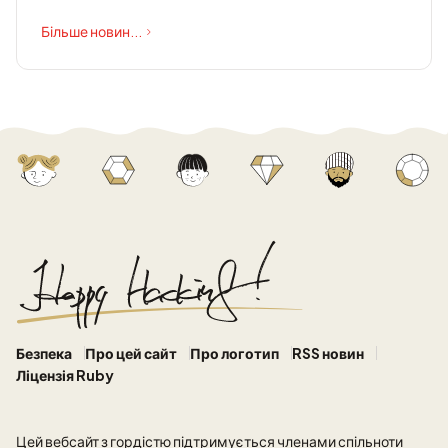
Більше новин...
Безпека
Про цей сайт
Про логотип
RSS новин
Ліцензія Ruby
Цей вебсайт
з гордістю підтримується членами спільноти