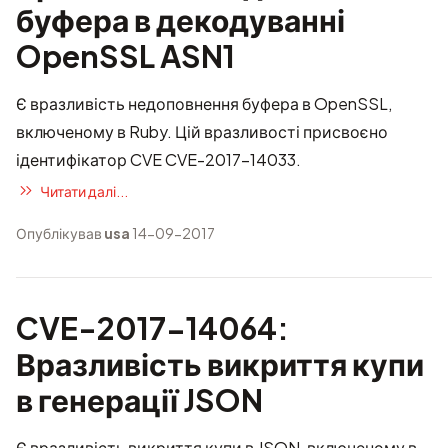
буфера в декодуванні
OpenSSL ASN1
Є вразливість недоповнення буфера в OpenSSL,
включеному в Ruby. Цій вразливості присвоєно
ідентифікатор CVE
CVE-2017-14033
.
Читати далі...
Опублікував
usa
14-09-2017
CVE-2017-14064:
Вразливість викриття купи
в генерації JSON
Є вразливість викриття купи в JSON, включеному в