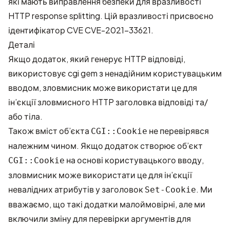
які мають виправлення безпеки для вразливості
HTTP response splitting. Цій вразливості присвоєно
ідентифікатор CVE
CVE-2021-33621
.
Деталі
Якщо додаток, який генерує HTTP відповіді,
використовує cgi gem з ненадійним користувацьким
вводом, зловмисник може використати це для
ін’єкції зловмисного HTTP заголовка відповіді та/
або тіла.
Також вміст об’єкта
не перевірявся
CGI::Cookie
належним чином. Якщо додаток створює об’єкт
на основі користувацького вводу,
CGI::Cookie
зловмисник може використати це для ін’єкції
невалідних атрибутів у заголовок
. Ми
Set-Cookie
вважаємо, що такі додатки малоймовірні, але ми
включили зміну для перевірки аргументів для