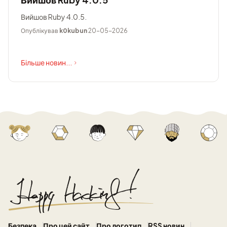
Вийшов Ruby 4.0.5.
Опублікував
k0kubun
20-05-2026
Більше новин...
Безпека
Про цей сайт
Про логотип
RSS новин