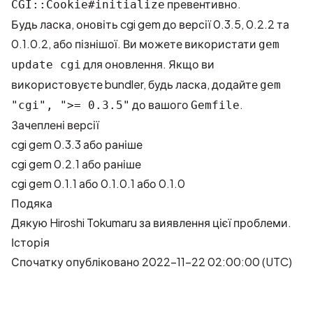
превентивно.
CGI::Cookie#initialize
Будь ласка, оновіть cgi gem до версії 0.3.5, 0.2.2 та
0.1.0.2, або пізнішої. Ви можете використати
gem
для оновлення. Якщо ви
update cgi
використовуєте bundler, будь ласка, додайте
gem
до вашого
.
"cgi", ">= 0.3.5"
Gemfile
Зачеплені версії
cgi gem 0.3.3 або раніше
cgi gem 0.2.1 або раніше
cgi gem 0.1.1 або 0.1.0.1 або 0.1.0
Подяка
Дякую
Hiroshi Tokumaru
за виявлення цієї проблеми.
Історія
Спочатку опубліковано 2022-11-22 02:00:00 (UTC)