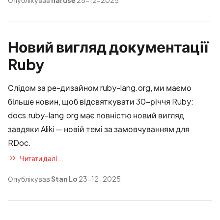
Опублікував
naruse
25-12-2025
Новий вигляд документації
Ruby
Слідом за
ре-дизайном ruby-lang.org
, ми маємо
більше новин, щоб відсвяткувати 30-річчя Ruby:
docs.ruby-lang.org
має повністю новий вигляд
завдяки Aliki — новій темі за замовчуванням для
RDoc
.
Читати далі...
Опублікував
Stan Lo
23-12-2025