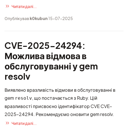
Читати далі...
Опублікував
k0kubun
15-07-2025
CVE-2025-24294:
Можлива відмова в
обслуговуванні у gem
resolv
Виявлено вразливість відмови в обслуговуванні в
gem
, що постачається з Ruby. Цій
resolv
вразливості присвоєно ідентифікатор CVE
CVE-
2025-24294
. Рекомендуємо оновити gem resolv.
Читати далі...