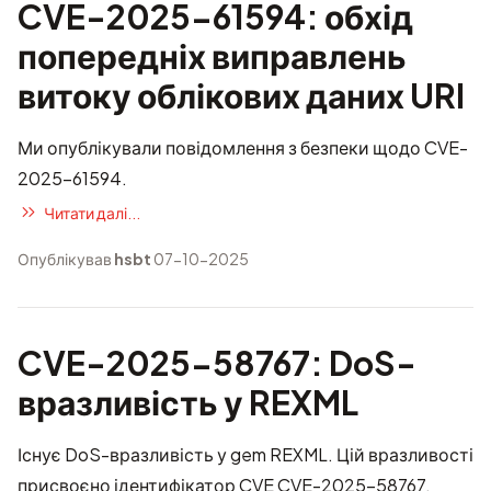
CVE-2025-61594: обхід
попередніх виправлень
витоку облікових даних URI
Ми опублікували повідомлення з безпеки щодо CVE-
2025-61594.
Читати далі...
Опублікував
hsbt
07-10-2025
CVE-2025-58767: DoS-
вразливість у REXML
Існує DoS-вразливість у gem REXML. Цій вразливості
присвоєно ідентифікатор CVE
CVE-2025-58767
.