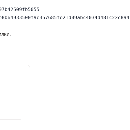
7b42509fb5055

илки,