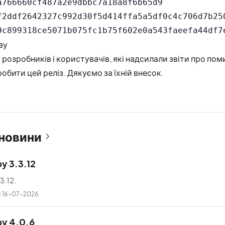
a766660cf487a2e9dbbc7a18a8f6b65d9

f2ddf2642327c992d30f5d414ffa5a5df0c4c706d7b250
зу
 розробників і користувачів, які надсилали звіти про пом
обити цей реліз. Дякуємо за їхній внесок.
 новини
y 3.3.12
3.12.
t
16-07-2026
y 4.0.6