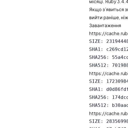
місяці. Ruby 3.4.4
Якщо з’явиться зм
вийти раніше, ні
Завантаження
https://cache.rub
SIZE: 23194448
SHA1: c269cd1
SHA256: 55a4c
https://cache.rub
SIZE: 17230984
SHA1: d0d86fd
SHA256: 174dc
https://cache.rub
SIZE: 28356998