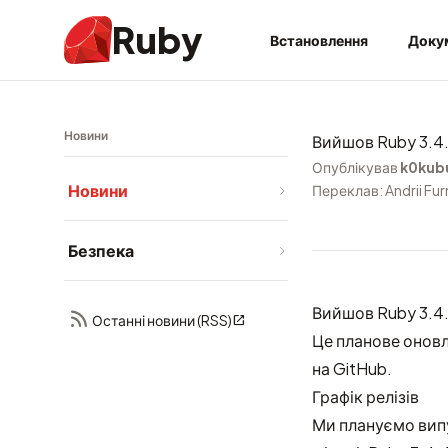
Ruby
Встановлення
Доку
Новини
Вийшов Ruby 3.4
Опублікував
k0kub
Новини
Переклав: Andrii Fu
Безпека
Вийшов Ruby 3.4.
Останні новини (RSS)
Це планове онов
на GitHub
.
Графік релізів
Ми плануємо випу