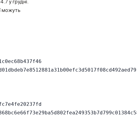
4.7 у грудні.
ії можуть
c0ec68b437f46

c7e4fe20237fd
