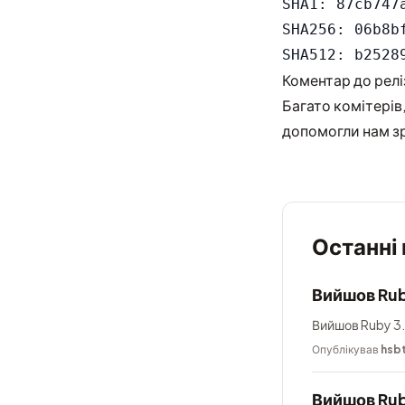
SHA1: 87cb747
SHA256: 06b8b
Коментар до релі
Багато комітерів,
допомогли нам зр
Останні
Вийшов Rub
Вийшов Ruby 3.
Опублікував
hsb
Вийшов Rub