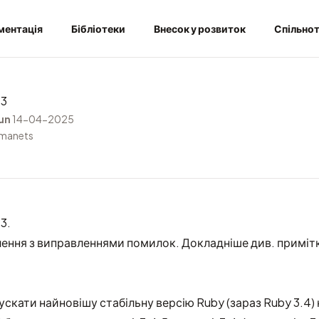
ментація
Бібліотеки
Внесок у розвиток
Спільно
.3
un
14-04-2025
rmanets
3.
лення з виправленнями помилок. Докладніше див.
примітк
скати найновішу стабільну версію Ruby (зараз Ruby 3.4) 