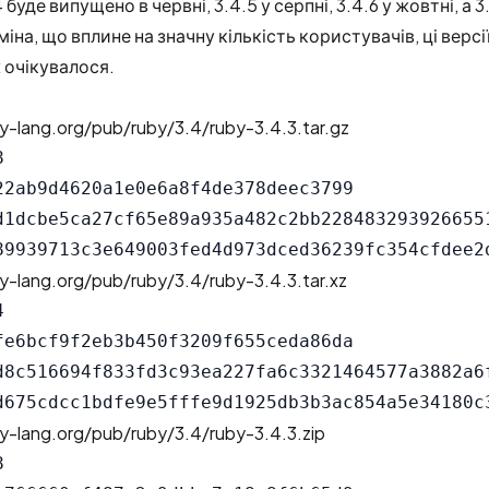
 буде випущено в червні, 3.4.5 у серпні, 3.4.6 у жовтні, а 3.
іна, що вплине на значну кількість користувачів, ці верс
ж очікувалося.
y-lang.org/pub/ruby/3.4/ruby-3.4.3.tar.gz


22ab9d4620a1e0e6a8f4de378deec3799

d1dcbe5ca27cf65e89a935a482c2bb2284832939266551
y-lang.org/pub/ruby/3.4/ruby-3.4.3.tar.xz


fe6bcf9f2eb3b450f3209f655ceda86da

d8c516694f833fd3c93ea227fa6c3321464577a3882a6f
y-lang.org/pub/ruby/3.4/ruby-3.4.3.zip

