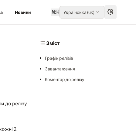
⌘
K
та
Новини
Українська
(
uk
)
Зміст
Графік релізів
Завантаження
Коментар до релізу
и до релізу
кожні 2