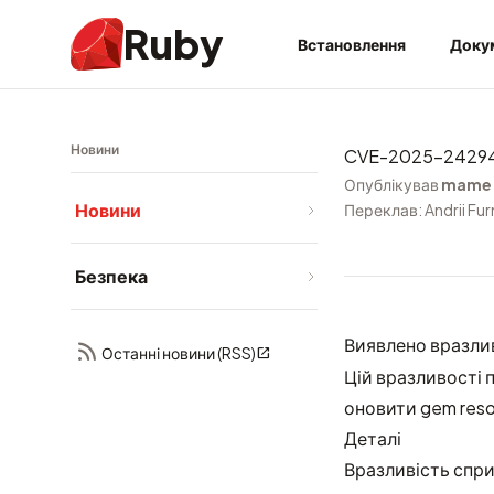
Ruby
Встановлення
Доку
Новини
CVE-2025-24294:
Опублікував
mame
Новини
Переклав: Andrii Fu
Безпека
Виявлено вразлив
Останні новини (RSS)
Цій вразливості 
оновити gem reso
Деталі
Вразливість спр