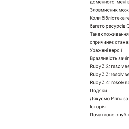
доменного імені 
Зловмисник може
Коли бібліотека 
багато ресурсів 
Таке споживання 
спричиняє стан в
Уражені версії
Вразливість зачі
Ruby 3.2: resolv ве
Ruby 3.3: resolv в
Ruby 3.4: resolv ве
Подяки
Дякуємо
Manu
за
Історія
Початково опубл