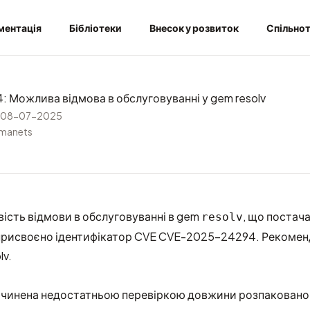
ментація
Бібліотеки
Внесок у розвиток
Спільно
 Можлива відмова в обслуговуванні у gem resolv
08-07-2025
rmanets
ість відмови в обслуговуванні в gem
, що постача
resolv
присвоєно ідентифікатор CVE
CVE-2025-24294
. Рекоме
lv.
ичинена недостатньою перевіркою довжини розпаковано