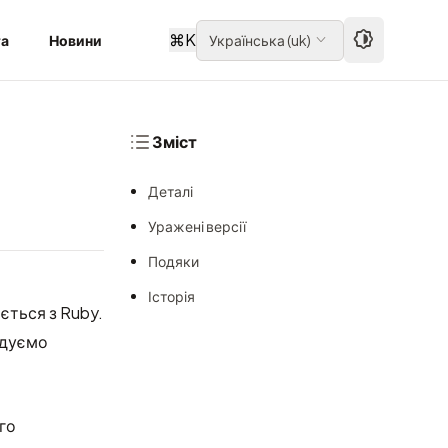
⌘
K
та
Новини
Українська
(
uk
)
Зміст
Деталі
Уражені версії
Подяки
Історія
ється з Ruby.
ндуємо
го