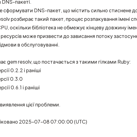
в DNS-пакеті.
 сформувати DNS-пакет, що містить сильно стиснене до
resolv розбирає такий пакет, процес розпакування імені 
CPU, оскільки бібліотека не обмежує кінцеву довжину імен
ресурсів може призвести до зависання потоку застосун
ідмови в обслуговуванні.
пає gem resolv, що постачається з такими гілками Ruby:
рсії 0.2.2 і раніші
ерсії 0.3.0
рсії 0.6.1 і раніші
 виявлення цієї проблеми.
іковано 2025-07-08 07:00:00 (UTC)