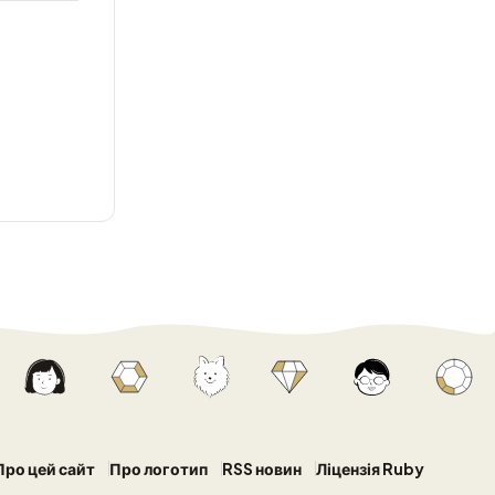
Про цей сайт
Про логотип
RSS новин
Ліцензія Ruby