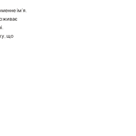
менне ім’я.
споживає
і.
ку, що