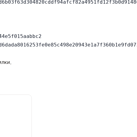
4e5f015aabbc2

илки,