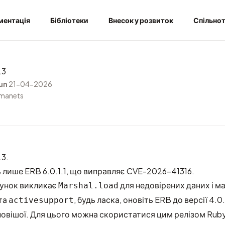
ментація
Бібліотеки
Внесок у розвиток
Спільно
.3
un
21-04-2026
rmanets
3.
ь лише ERB 6.0.1.1, що виправляє
CVE-2026-41316
.
унок викликає
для недовірених даних і м
Marshal.load
та
, будь ласка, оновіть ERB до версії 4.0.3
activesupport
о новішої. Для цього можна скористатися цим релізом Ruby