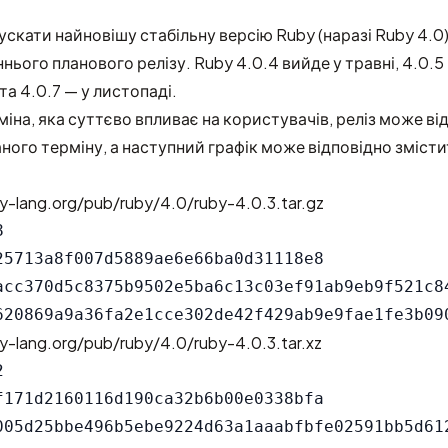
скати найновішу стабільну версію Ruby (наразі Ruby 4.0)
ннього планового релізу. Ruby 4.0.4 вийде у травні, 4.0.5 
 та 4.0.7 — у листопаді.
міна, яка суттєво впливає на користувачів, реліз може ві
ного терміну, а наступний графік може відповідно змісти
y-lang.org/pub/ruby/4.0/ruby-4.0.3.tar.gz


25713a8f007d5889ae6e66ba0d31118e8

acc370d5c8375b9502e5ba6c13c03ef91ab9eb9f521c84
y-lang.org/pub/ruby/4.0/ruby-4.0.3.tar.xz


f171d2160116d190ca32b6b00e0338bfa

005d25bbe496b5ebe9224d63a1aaabfbfe02591bb5d612