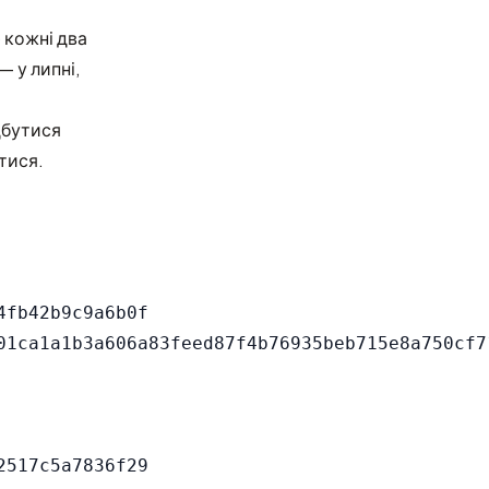
 кожні два
— у липні,
дбутися
тися.
fb42b9c9a6b0f

517c5a7836f29
