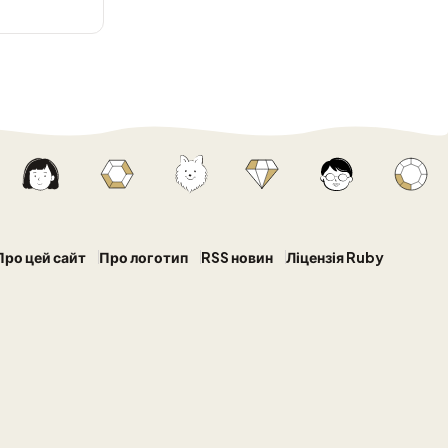
Про цей сайт
Про логотип
RSS новин
Ліцензія Ruby