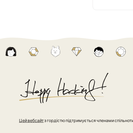
Цей вебсайт
з гордістю підтримується членами спільноти