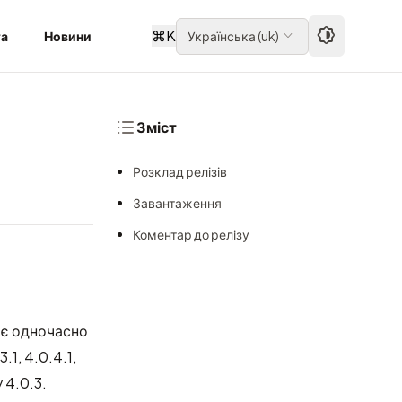
⌘
K
та
Новини
Українська
(
uk
)
Зміст
Розклад релізів
Завантаження
Коментар до релізу
ає одночасно
.1, 4.0.4.1,
 4.0.3.