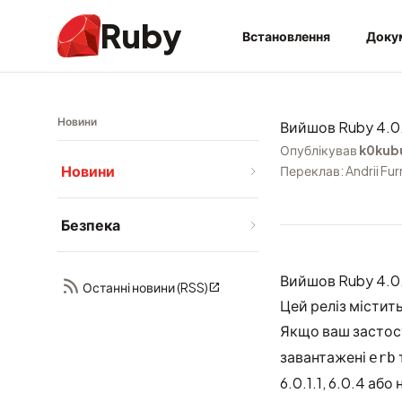
Ruby
Встановлення
Доку
Новини
Вийшов Ruby 4.0
Опублікував
k0kub
Новини
Переклав: Andrii Fu
Безпека
Вийшов Ruby 4.0.
Останні новини (RSS)
Цей реліз містит
Якщо ваш застос
завантажені
erb
6.0.1.1, 6.0.4 аб