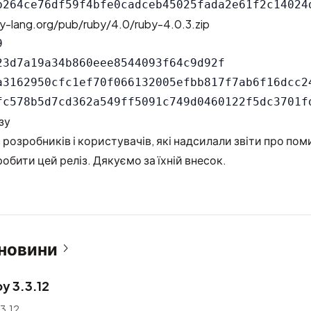
y-lang.org/pub/ruby/4.0/ruby-4.0.3.zip


23d7a19a34b860eee8544093f64c9d92f

a3162950cfc1ef70f066132005efbb817f7ab6f16dcc24
зу
 розробників і користувачів, які надсилали звіти про пом
обити цей реліз. Дякуємо за їхній внесок.
 новини
y 3.3.12
3.12.