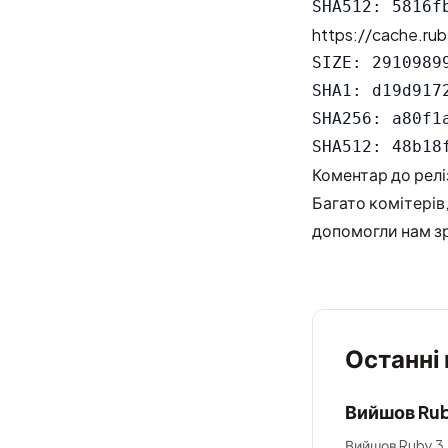
https://cache.rub
SIZE: 29109899
SHA1: d19d917
SHA256: a80f1
Коментар до релі
Багато комітерів,
допомогли нам зр
Останні
Вийшов Rub
Вийшов Ruby 3.