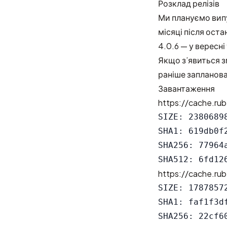
Розклад релізів
Ми плануємо випу
місяці після оста
4.0.6 — у вересні
Якщо з’явиться з
раніше запланова
Завантаження
https://cache.rub
SIZE: 23806898
SHA1: 619db0f
SHA256: 77964
https://cache.rub
SIZE: 17878572
SHA1: faf1f3d
SHA256: 22cf6