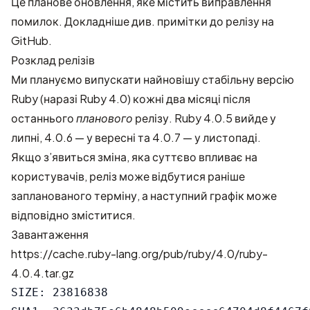
Це планове оновлення, яке містить виправлення
помилок. Докладніше див.
примітки до релізу на
GitHub
.
Розклад релізів
Ми плануємо випускати найновішу стабільну версію
Ruby (наразі Ruby 4.0) кожні два місяці після
останнього
планового
релізу. Ruby 4.0.5 вийде у
липні, 4.0.6 — у вересні та 4.0.7 — у листопаді.
Якщо з’явиться зміна, яка суттєво впливає на
користувачів, реліз може відбутися раніше
запланованого терміну, а наступний графік може
відповідно зміститися.
Завантаження
https://cache.ruby-lang.org/pub/ruby/4.0/ruby-
4.0.4.tar.gz
SIZE: 23816838
