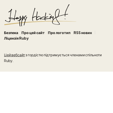
Безпека
Про цей сайт
Про логотип
RSS новин
Ліцензія Ruby
Цей вебсайт
з гордістю підтримується членами спільноти
Ruby.