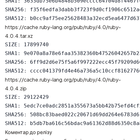
SHA1: 3633db75e6b4848b509ecccc64704d8f4467f0
SHA256: f35f6edfa3dabb3f723f9d0cf1906c6512a
https://cache.ruby-lang.org/pub/ruby/4.0/ruby-
4.0.4.tar.xz
SIZE: 17899740

SHA1: 9e070a8a78e6faa35382360b47526042657b23
SHA256: 6ff9d2d6e75f5a6f997222ecc45f79209d6
https://cache.ruby-lang.org/pub/ruby/4.0/ruby-
4.0.4.zip
SIZE: 29122429

SHA1: 5edc7ce0adc2851a355673a5bb42b75efd4cf2
SHA256: 508bc83baed022c20671d69dd264e6783d6
Коментар до релізу