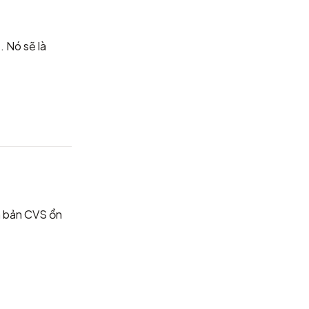
 Nó sẽ là
n bản CVS ổn