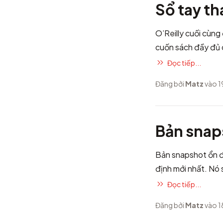
Sổ tay t
O’Reilly cuối cùn
cuốn sách đầy đủ c
Đọc tiếp...
Đăng bởi
Matz
vào 1
Bản snap
Bản snapshot ổn 
định mới nhất. Nó 
Đọc tiếp...
Đăng bởi
Matz
vào 1