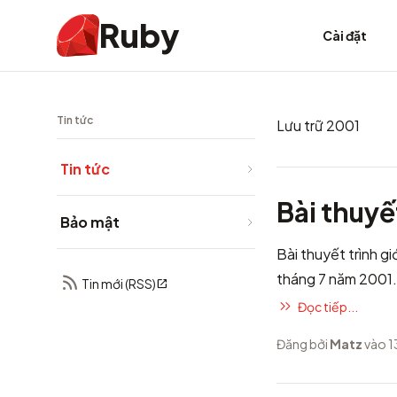
Ruby
Cài đặt
Tin tức
Lưu trữ 2001
Tin tức
Bài thuyế
Bảo mật
Bài thuyết trình g
tháng 7 năm 2001.
Tin mới (RSS)
Đọc tiếp...
Đăng bởi
Matz
vào 1