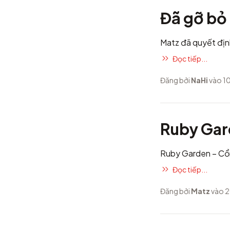
Đã gỡ bỏ
Matz đã quyết địn
Đọc tiếp...
Đăng bởi
NaHi
vào 10
Ruby Ga
Ruby Garden
– Cổ
Đọc tiếp...
Đăng bởi
Matz
vào 2