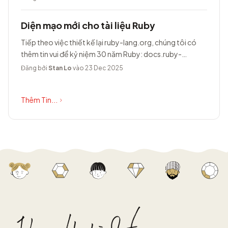
Diện mạo mới cho tài liệu Ruby
Tiếp theo việc thiết kế lại ruby-lang.org, chúng tôi có
thêm tin vui để kỷ niệm 30 năm Ruby: docs.ruby-
lang.org có diện mạo hoàn toàn...
Đăng bởi
Stan Lo
vào 23 Dec 2025
Thêm Tin...