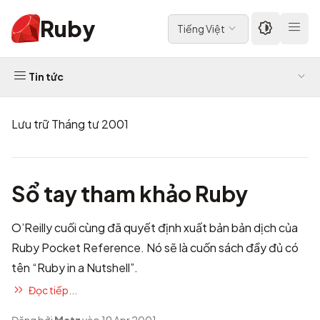
Ruby
Tiếng Việt
Tin tức
Lưu trữ Tháng tư 2001
Sổ tay tham khảo Ruby
O’Reilly cuối cùng đã quyết định xuất bản bản dịch của
Ruby Pocket Reference. Nó sẽ là
cuốn sách đầy đủ có
tên “Ruby in a Nutshell”
.
Đọc tiếp...