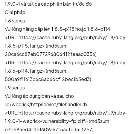
1.9.0-1 và tất cả các phiên bản trước đó
Giải pháp
1.8 series
Vui lòng nâng cấp lên 1.8.5-p115 hoặc 1.8.6-p114.
<URL:https://cache.ruby-lang.org/pub/ruby/1.8/ruby-
1.8.5-p115.tar.gz>
(md5sum:
20ca6cc87eb077296806412feaac0356)
<URL:https://cache.ruby-lang.org/pub/ruby/1.8/ruby-
1.8.6-p114.tar.gz>
(md5sum:
500a9f11613d6c8ab6dcf12bec1b3ed3)
1.9 series
Vui lòng áp dụng bản vá sau cho
lib/webrick/httpservlet/filehandler.rb.
<URL:https://cache.ruby-lang.org/pub/ruby/1.9/ruby-
1.9.0-1-webrick-vulnerability-fix.diff>
(md5sum:
b7b58aed40fa1609a67f53cfd3a13257)