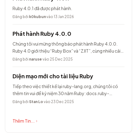
Ruby 4.0.1 đã được phát hành.
Đăng bởi
k0kubun
vào 13 Jan 2026
Phát hành Ruby 4.0.0
Chúng tôi vui mừng thông báo phát hành Ruby 4.0.0.
Ruby 4.0 giới thiệu “Ruby Box” và “ZJIT”, cùng nhiều cải
tiến khác.
Đăng bởi
naruse
vào 25 Dec 2025
Diện mạo mới cho tài liệu Ruby
Tiếp theo việc thiết kế lại ruby-lang.org, chúng tôi có
thêm tin vui để kỷ niệm 30 năm Ruby: docs.ruby-
lang.org có diện mạo hoàn toàn...
Đăng bởi
Stan Lo
vào 23 Dec 2025
Thêm Tin...