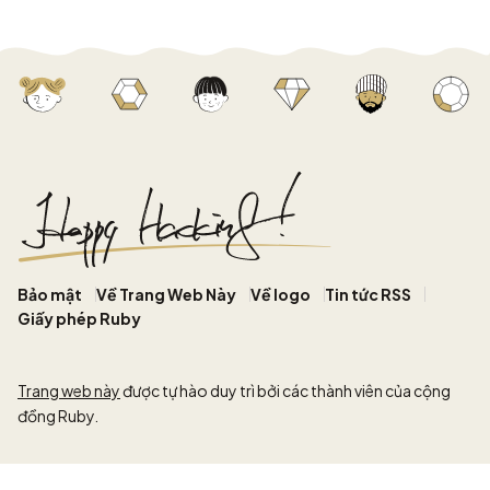
Bảo mật
Về Trang Web Này
Về logo
Tin tức RSS
Giấy phép Ruby
Trang web này
được tự hào duy trì bởi các thành viên của cộng
đồng Ruby.