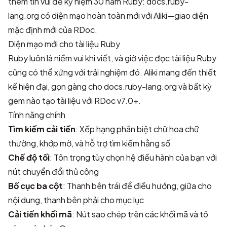
thêm tin vui để kỷ niệm 30 năm Ruby:
docs.ruby-
lang.org
có diện mạo hoàn toàn mới với Aliki—giao diện
mặc định mới của
RDoc
.
Diện mạo mới cho tài liệu Ruby
Ruby luôn là niềm vui khi viết, và giờ việc đọc tài liệu Ruby
cũng có thể xứng với trải nghiệm đó. Aliki mang đến thiết
kế hiện đại, gọn gàng cho
docs.ruby-lang.org
và bất kỳ
gem nào tạo tài liệu với RDoc v7.0+.
Tính năng chính
Tìm kiếm cải tiến
: Xếp hạng phân biệt chữ hoa chữ
thường, khớp mờ, và hỗ trợ tìm kiếm hằng số
Chế độ tối
: Tôn trọng tùy chọn hệ điều hành của bạn với
nút chuyển đổi thủ công
Bố cục ba cột
: Thanh bên trái để điều hướng, giữa cho
nội dung, thanh bên phải cho mục lục
Cải tiến khối mã
: Nút sao chép trên các khối mã và tô