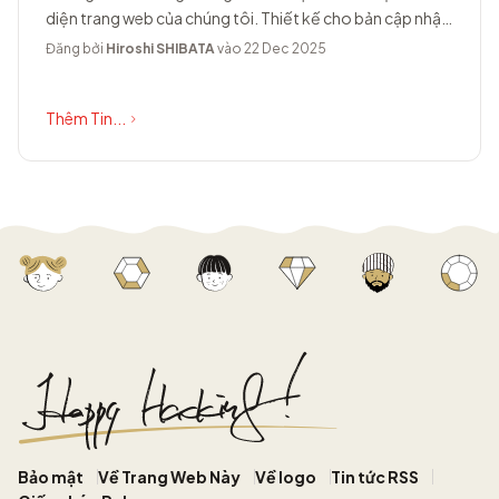
diện trang web của chúng tôi. Thiết kế cho bản cập nhật
này...
Đăng bởi
Hiroshi SHIBATA
vào 22 Dec 2025
Thêm Tin...
Bảo mật
Về Trang Web Này
Về logo
Tin tức RSS