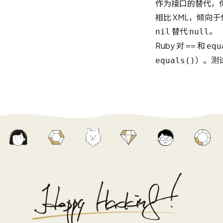
作为接口的替代，你将
相比 XML，倾向于
替代
。
nil
null
Ruby 对
和
==
equ
）。测
equals()