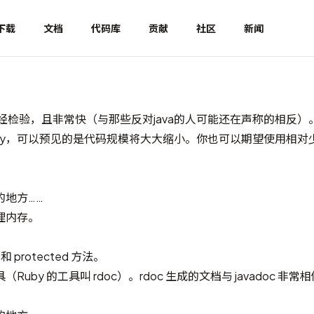
下载
文档
代码库
贡献
社区
新闻
，久经检验，且非常快（与那些反对java的人可能还在声称的相反
到 Ruby，可以预见的是代码规模将大大缩小。你也可以期望使用相
样的地方……
理内存。
te 和 protected 方法。
uby 的工具叫 rdoc）。rdoc 生成的文档与 javadoc 非常