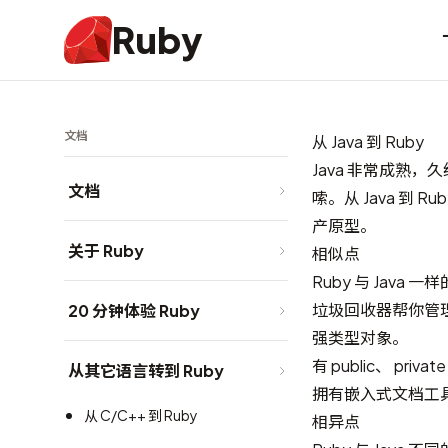
Ruby
文档
从 Java 到 Ruby
Java 非常成熟
文档
嗦。从 Java 
产原型。
关于 Ruby
相似点
Ruby 与 Java 一
垃圾回收器帮你管
20 分钟体验 Ruby
强类型对象。
有 public、 priva
从其它语言转到 Ruby
拥有嵌入式文档工具（R
从 C/C++ 到 Ruby
相异点