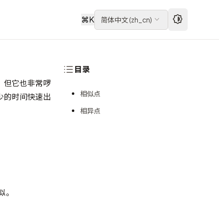
⌘
K
简体中文
(
zh_cn
)
目录
）。但它也非常啰
相似点
对少的时间快速出
相异点
相似。