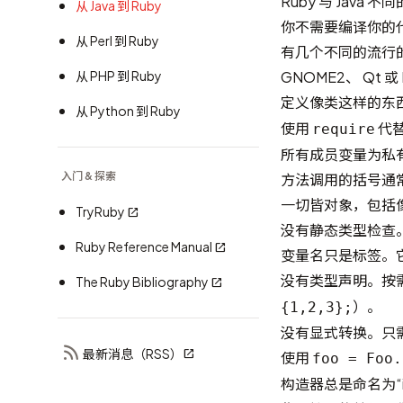
Ruby 与 Java 不
从 Java 到 Ruby
你不需要编译你的
从 Perl 到 Ruby
有几个不同的流行的
从 PHP 到 Ruby
GNOME2
、
Qt
或 
定义像类这样的东
从 Python 到 Ruby
使用
代
require
所有成员变量为私
入门 & 探索
方法调用的括号通
一切皆对象，包括像 2
TryRuby
没有静态类型检查
Ruby Reference Manual
变量名只是标签。
没有类型声明。按
The Ruby Bibliography
）。
{1,2,3};
没有显式转换。只
最新消息（RSS）
使用
foo = Foo.
构造器总是命名为“ini