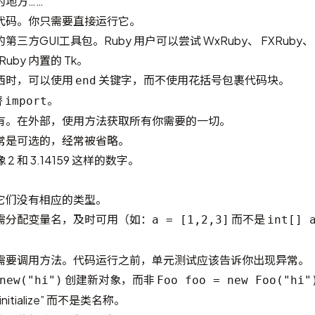
同的地方……
代码。你只需要直接运行它。
第三方GUI工具包。Ruby 用户可以尝试
WxRuby
、
FXRuby
Ruby 内置的 Tk。
西时，可以使用
关键字，而不使用花括号包裹代码块。
end
替
。
import
有。在外部，使用方法获取所有你需要的一切。
常是可选的，经常被省略。
 和 3.14159 这样的数字。
。
它们没有相应的类型。
需分配变量名，及时可用（如：
而不是
a = [1,2,3]
int[] 
需要调用方法。代码运行之前，单元测试应该告诉你出现异常。
创建新对象，而非
new("hi")
Foo foo = new Foo("hi"
tialize” 而不是类名称。