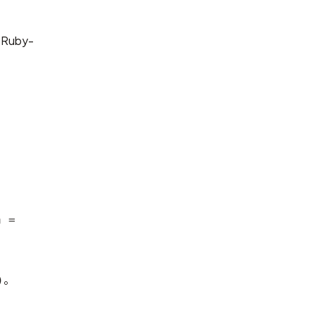
、
Ruby-
a =
。
)